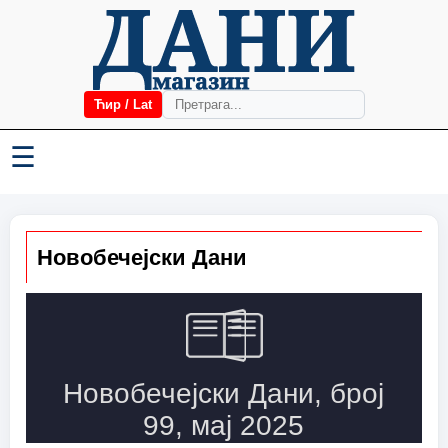
Ћир / Lat
☰
Новобечејски Дани