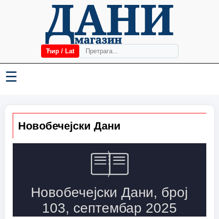
Ћир / Lat
☰
Новобечејски Дани