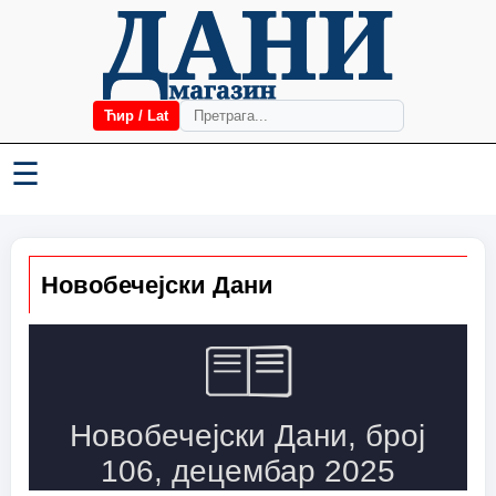
Ћир / Lat
☰
Новобечејски Дани