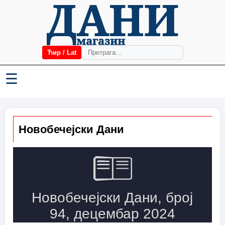
Ћир / Lat
☰
Новобечејски Дани