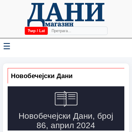
Ћир / Lat
☰
Новобечејски Дани