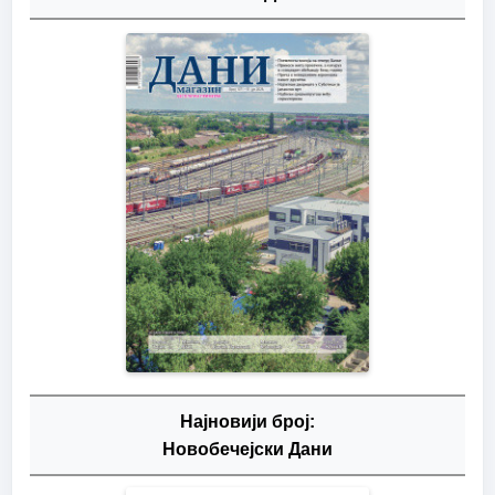
Најновији број:
Новобечејски Дани