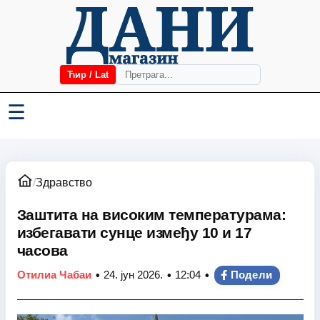
Ћир / Lat
☰
/
Здравство
Заштита на високим температурама:
избегавати сунце између 10 и 17
часова
•
•
•
Отилиа Чабаи
24. јун 2026.
12:04
Подели