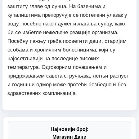
заштиту главе од сунца. На базенима и
купалиштима препоручује се постепени улазак у
воду, посебно након дужег излагања сунцу, како
би се избегле нежељене реакције организма.
Посебну пажњу треба посветити деци, старијим
особама и хроничним болесницима, који су
најосетљивији на последице високих
температура. Одговорним понашањем и
придржавањем савета стручњака, летњи распуст
и годишњи одмор може протећи безбедно и без
здравствених компликација.
Најновији број:
Магазин Дани