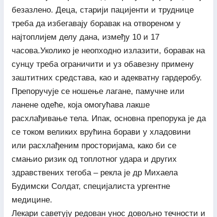
безазлено. Деца, старији пацијенти и труднице
треба да избегавају боравак на отвореном у
најтоплијем делу дана, између 10 и 17
часова.Уколико је неопходно излазити, боравак на
сунцу треба ограничити и уз обавезну примену
заштитних средстава, као и адекватну гардеробу.
Препоручује се ношење лагане, памучне или
ланене одеће, која омогућава лакше
расхлађивање тела. Ипак, основна препорука је да
се током великих врућина борави у хладовини
или расхлађеним просторијама, како би се
смањио ризик од топлотног удара и других
здравствених тегоба – рекла је др Михаела
Будимски Солдат, специјалиста ургентне
медицине.
Лекари саветују редован унос довољно течности и