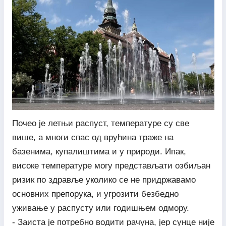
Почео је летњи распуст, температуре су све
више, а многи спас од врућина траже на
базенима, купалиштима и у природи. Ипак,
високе температуре могу представљати озбиљан
ризик по здравље уколико се не придржавамо
основних препорука, и угрозити безбедно
уживање у распусту или годишњем одмору.
- Заиста је потребно водити рачуна, јер сунце није