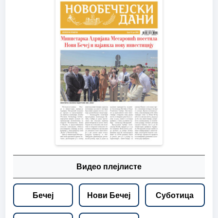
Видео плејлисте
Бечеј
Нови Бечеј
Суботица