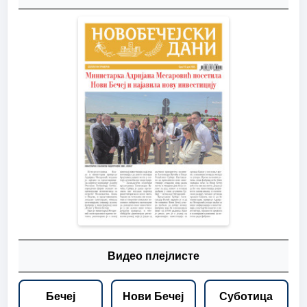
Видео плејлисте
Бечеј
Нови Бечеј
Суботица