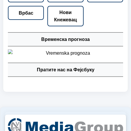
Нови
Врбас
Кнежевац
Временска прогноза
Пратите нас на Фејсбуку