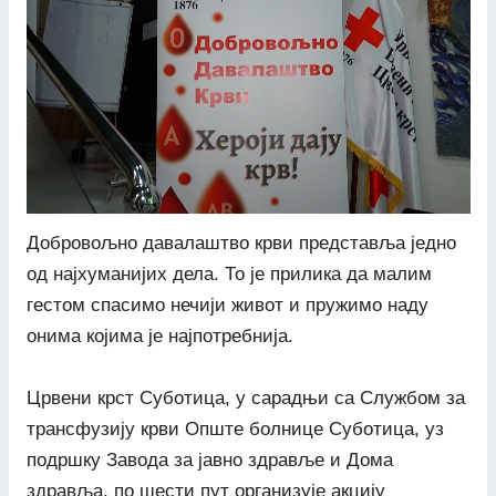
Добровољно давалаштво крви представља једно
од најхуманијих дела. То је прилика да малим
гестом спасимо нечији живот и пружимо наду
онима којима је најпотребнија.
Црвени крст Суботица, у сарадњи са Службом за
трансфузију крви Опште болнице Суботица, уз
подршку Завода за јавно здравље и Дома
здравља, по шести пут организује акцију