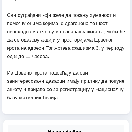
Сви суграђани који желе да покажу хуманост и
помогну онима којима је драгоцена течност
неопходна у лечењу и спасавању живота, моћи ће
да се одазову акцији у просторијама Црвеног
крста на адреси Трг жртава фашизма 3, у периоду
од 8 до 11 часова.
Из Црвеног крста подсећају да сви
заинтересовани даваоци имају прилику да попуне
анкету и пријаве се за регистрацију у Националну
базу матичних ћелија.
Најновији број: