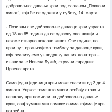
добровољног давања крви под слоганом „Поклони
живот“, која ће се одржати у суботу, 14. марта.
- Позивам све добровољне даваоце крви узраста
од 18 до 65 година да се одазову овој акцији и
некоме стварно поклоне живот. Ове године, по
први пут, организујемо томболу за даваоце крви,
коју реализујемо уз подршку наших донатора –
изјавила је Невена Лукић, стручни сарадник
Црвеног крста.
Само једна јединица крви може спасити од 3 до 4
живота. Упркос томе што многи осећају страх и
нелагоду при помисли на добровољно давање
крви, овај хумани чин помаже онима којима је крв
потребна.