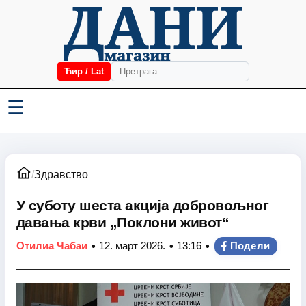
Ћир / Lat
☰
/
Здравство
У суботу шеста акција добровољног
давања крви „Поклони живот“
•
•
•
Отилиа Чабаи
12. март 2026.
13:16
Подели