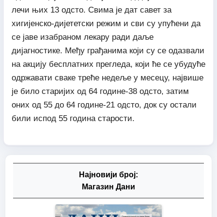
лечи њих 13 одсто. Свима је дат савет за
хигијенско-дијететски режим и сви су упућени да
се јаве изабраном лекару ради даље
дијагностике. Међу грађанима који су се одазвали
на акцију бесплатних прегледа, који ће се убудуће
одржавати сваке треће недеље у месецу, највише
је било старијих од 64 године-38 одсто, затим
оних од 55 до 64 године-21 одсто, док су остали
били испод 55 година старости.
Најновији број:
Магазин Дани