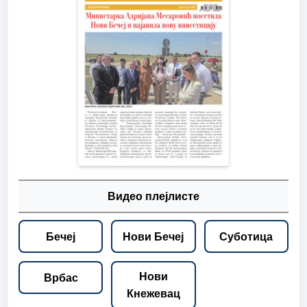
Видео плејлисте
Бечеј
Нови Бечеј
Суботица
Нови
Врбас
Кнежевац