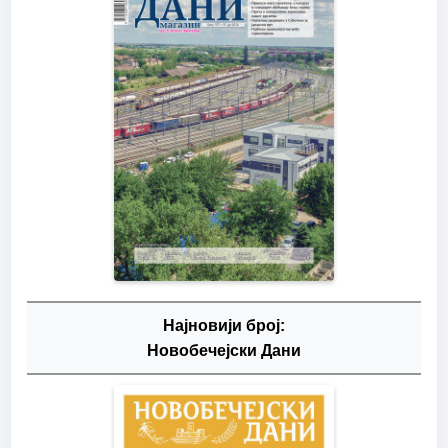
Најновији број:
Новобечејски Дани