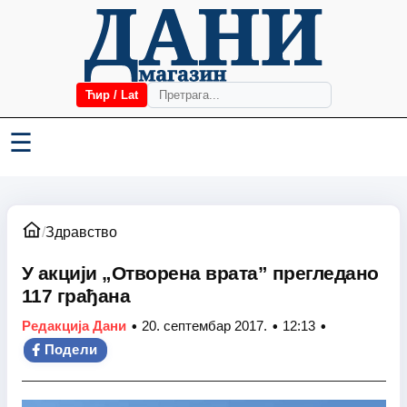
Ћир / Lat
☰
/
Здравство
У акцији „Отворена врата” прегледано
117 грађана
•
•
•
Редакција Дани
20. септембар 2017.
12:13
Подели