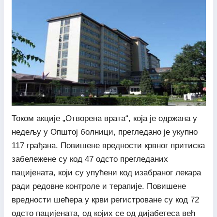
Током акције „Отворена врата“, која је одржана у
недељу у Општој болници, прегледано је укупно
117 грађана. Повишене вредности крвног притиска
забележене су код 47 одсто прегледаних
пацијената, који су упућени код изабраног лекара
ради редовне контроле и терапије. Повишене
вредности шећера у крви регистроване су код 72
одсто пацијената, од којих се од дијабетеса већ