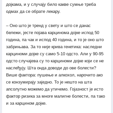
дојкама, и у случају било какве сумње треба
одмах да се обрате лекару.
– Оно што је тренд у свету и што се данас
бележи, јесте појава карцинома дојке испод 50
година, па чак и испод 40 година, и то је оно што
забрињава. За то није крива генетика: наследни
карциноми дојке су само 5-10 одсто. Али у 90-95
одсто случајева су то карциноми дојке који се не
наслеђују. Шта онда доводи до ове болести?
Више фактора: пушење и алкохол, нарочито ако
се конзумирају заједно. То је нешто на шта
апсолутно можемо да утичемо. Гојазност је исто
фактор ризика за многе малигне болести, па тако
и за карцином дојке.