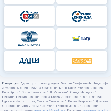
Импресум:
Директор и главни уредник: Владан Стефановић | Редакција:
Љубиша Николин, Биљана Селаковић, Миле Тасић, Малина Војводић,
Вера Крстић, Зоран Вељановић, Л. Матијевић, Санда Милеуснић
Николић, Никола Стантић, Весна Бабић, Александар Драгаш, Данило
Гурјанов, Ласло Јустин, Санела Симеуновић, Весна Цвијановић, Драгана
Стефановић, Драгутин Бећар, Маћаш Кертес, Јована Стефановић,
Тивадар Тот. | Е-маил:
magazindani@gmail.com
| Интернет:
www.magazindani.rs