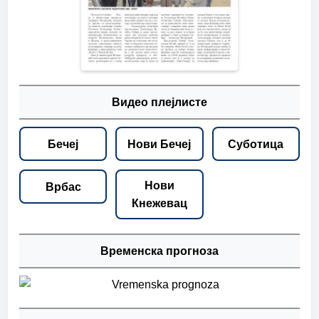
Видео плејлисте
Бечеј
Нови Бечеј
Суботица
Нови
Врбас
Кнежевац
Временска прогноза