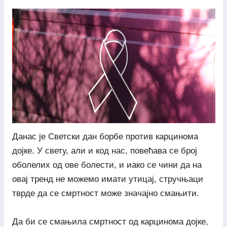
Данас је Светски дан борбе против карцинома
дојке. У свету, али и код нас, повећава се број
оболелих од ове болести, и иако се чини да на
овај тренд не можемо имати утицај, стручњаци
тврде да се смртност може значајно смањити.
Да би се смањила смртност од карцинома дојке,