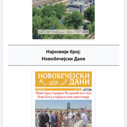
Најновији број:
Новобечејски Дани