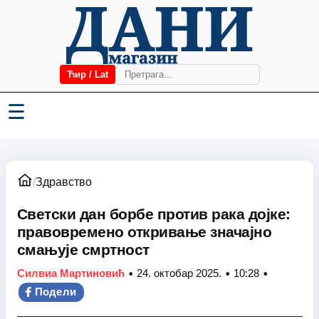
Ћир / Lat
☰
/
Здравство
Светски дан борбе против рака дојке:
правовремено откривање значајно
смањује смртност
•
•
•
Силвиа Мартиновић
24. октобар 2025.
10:28
Подели