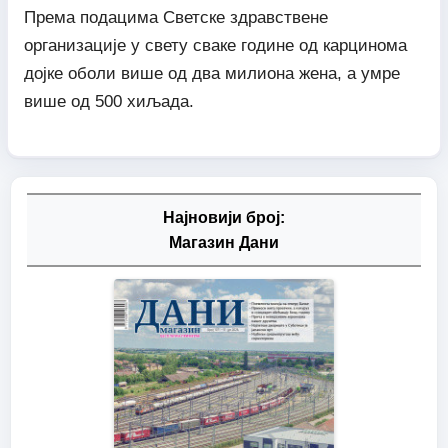
Према подацима Светске здравствене
организације у свету сваке године од карцинома
дојке оболи више од два милиона жена, а умре
више од 500 хиљада.
Најновији број:
Магазин Дани