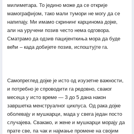
милиметара. То једино може да се открије
мамографијом, тако мали тумори не могу да се
напипају. Ми имамо скрининг карцинома дојке,
али на уручени позив често нема одговора.
Сматрамо да одзив пацијенткиња мора да буде
већи – када добијете позив, испоштујте га.
Самопреглед дојке је исто од изузетне важности,
и потребно је спроводити га редовно, сваког
месеца у исто време — 3 до 5 дана након
завршетка менструалног циклуса. Од рака дојке
оболевају и мушкарци, мада у свега један посто
случајева. Свакако, и жене и мушкарци морају да
прате све, па чак и најмање промене на својим