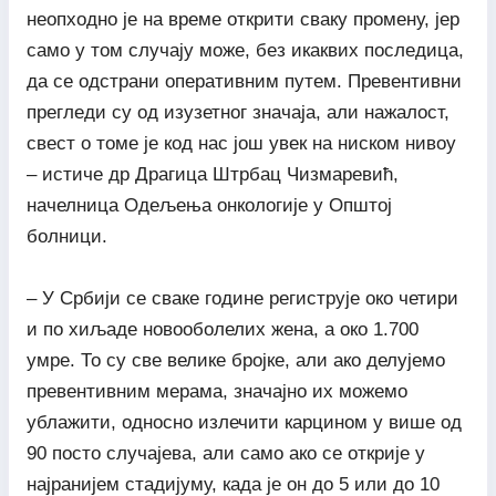
неопходно је на време открити сваку промену, јер
само у том случају може, без икаквих последица,
да се одстрани оперативним путем. Превентивни
прегледи су од изузетног значаја, али нажалост,
свест о томе је код нас још увек на ниском нивоу
– истиче др Драгица Штрбац Чизмаревић,
начелница Одељења онкологије у Општој
болници.
– У Србији се сваке године региструје око четири
и по хиљаде новооболелих жена, а око 1.700
умре. То су све велике бројке, али ако делујемо
превентивним мерама, значајно их можемо
ублажити, односно излечити карцином у више од
90 посто случајева, али само ако се открије у
најранијем стадијуму, када је он до 5 или до 10