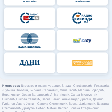
Импресум:
Директор и главни уредник: Владан Стефановић | Редакција:
Љубиша Николин, Биљана Селаковић, Миле Тасић, Малина Војводић,
Вера Крстић, Зоран Вељановић, Л. Матијевић, Санда Милеуснић
Николић, Никола Стантић, Весна Бабић, Александар Драгаш, Данило
Гурјанов, Ласло Јустин, Санела Симеуновић, Весна Цвијановић, Драгана
Стефановић, Драгутин Бећар, Маћаш Кертес, Јована Стефановић,