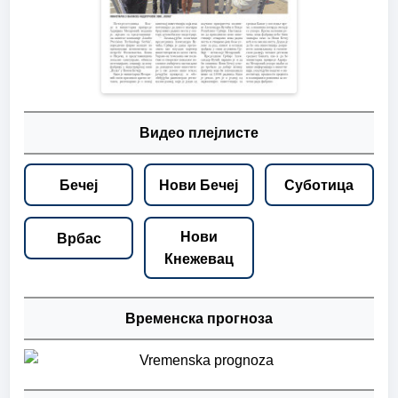
Видео плејлисте
Бечеј
Нови Бечеј
Суботица
Нови
Врбас
Кнежевац
Временска прогноза