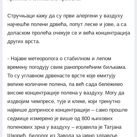
Стручњаци кажу да су први алергени у ваздуху
најчешће полени дрвећа, попут леске и јове, а са
доласком пролећа очекује се и већа концентрација
других врста.
- Најаве метеоролога о стабилном и лепом
времену погодују свим ранопролећним биљкама.
То су углавном дрвенасте врсте које емитују
велике количине полена, па већ сада бележимо
високе концентрације полена у ваздуху. Могу да
издвојим чемпресе, тује и клеке, који тренутно
највише доприносе концентрацији – само прошле
седмице измерено је више од 800 њихових
поленових зрна у ваздуху – изјавила је Татјана
Шкорић, билолог из Завода за јавно здравље.