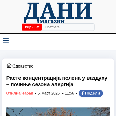
Ћир / Lat
☰
/
Здравство
Расте концентрација полена у ваздуху
– почиње сезона алергија
•
•
•
Отилиа Чабаи
5. март 2026.
11:56
Подели