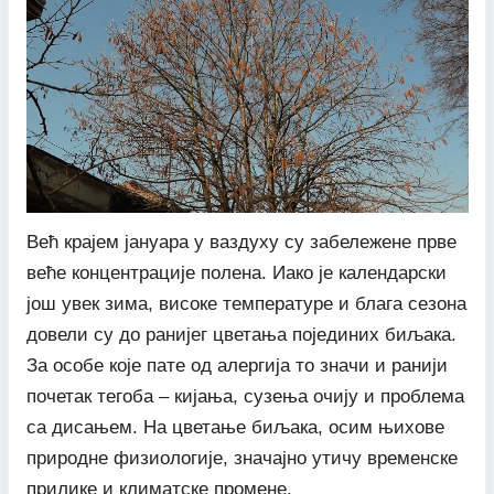
Већ крајем јануара у ваздуху су забележене прве
веће концентрације полена. Иако је календарски
још увек зима, високе температуре и блага сезона
довели су до ранијег цветања појединих биљака.
За особе које пате од алергија то значи и ранији
почетак тегоба – кијања, сузења очију и проблема
са дисањем. На цветање биљака, осим њихове
природне физиологије, значајно утичу временске
прилике и климатске промене.