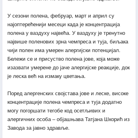
У сезони полена, фебруар, март и април су
најоптерећенији месеци када је концентрација
полена у ваздуху највећа. У ваздуху је тренутно
највише поленових зрна чемпреса и туја, биљака
чији полен има умерен алергијски потенцијал.
Бележи се и присуство полена јове, која може
изазвати умерене до јаче алергијске реакције, док
је леска већ на измаку цветања.
Поред алергенских својстава јове и леске, високе
концентрације полена чемпреса и туја додатно
могу погоршати тегобе код осетљивих и
алергичних особа – објашњава Татјана Шкорић из
Завода за јавно здравље.