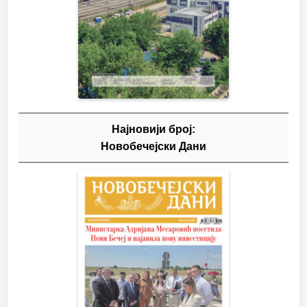
Најновији број:
Новобечејски Дани