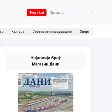
Ћир / Lat
во
Култура
Сервисне информације
Спорт
Најновији број:
Магазин Дани