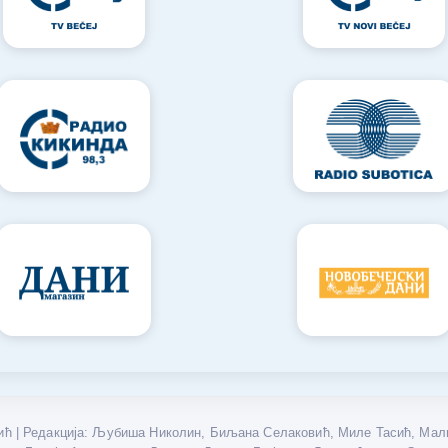
ћ | Редакција: Љубиша Николин, Биљана Селаковић, Миле Тасић, Мали