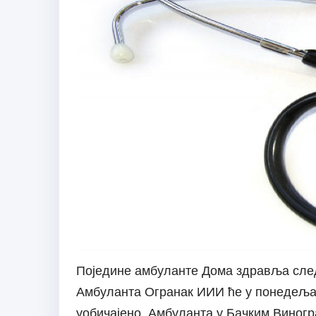
Поједине амбуланте Дома здравља сле
Амбуланта Огранак ИИИ ће у понедељак
уобичајено. Амбуланта у Бачким Виногр