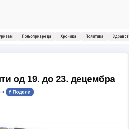
уризам
Пољопривреда
Хроника
Политика
Здравст
и од 19. до 23. децембра
•
5
Подели