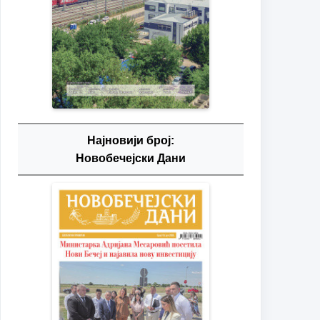
Најновији број:
Новобечејски Дани