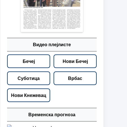
Видео плејлисте
Бечеј
Нови Бечеј
Суботица
Врбас
Нови Кнежевац
Временска прогноза