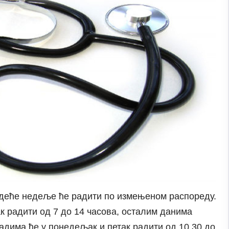
деће недеље ће радити по измењеном распореду.
 радити од 7 до 14 часова, осталим данима
адима ће у понедељак и петак радити од 10.30 до