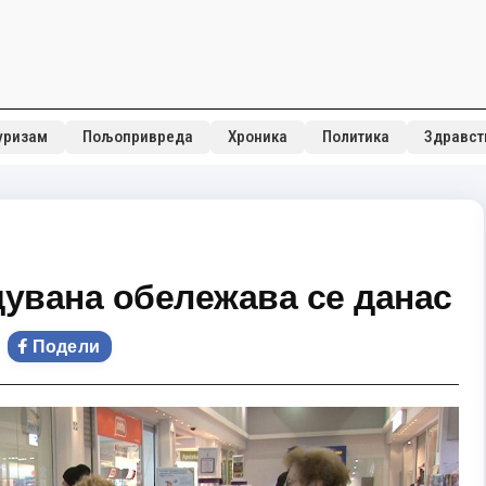
уризам
Пољопривреда
Хроника
Политика
Здравст
дувана обележава се данас
Подели