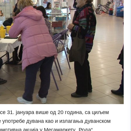
е 31. јануара више од 20 година, са циљем
е употребе дувана као и излагања дуванском
мотивна акција у Мегамаркету „Рода“.