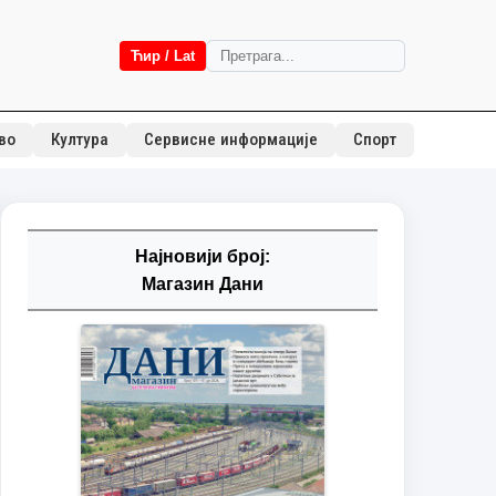
Ћир / Lat
во
Култура
Сервисне информације
Спорт
Најновији број:
Магазин Дани