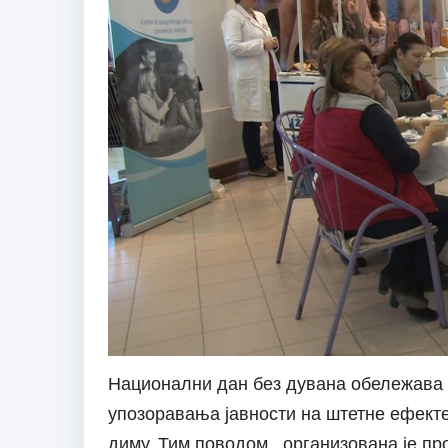
Национални дан без дувана обележава с
упозоравања јавности на штетне ефект
диму. Тим поводом, организована је про