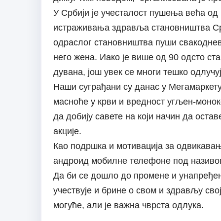
У Србији је учесталост пушења већа од
истраживања здравља становништва Срби
одраслог становништва пуши свакоднев
него жена. Иако је више од 90 одсто с
дувана, још увек се многи тешко одлучуј
Наши суграђани су данас у Мегамаркету
масноће у крви и вредност угљен-монокс
да добију савете на који начин да оста
акције.
Као подршка и мотивација за одвикавањ
андроид мобилне телефоне под називом
Да би се дошло до промене и унапређе
учествује и брине о свом и здрављу сво
могуће, али је важна чврста одлука.