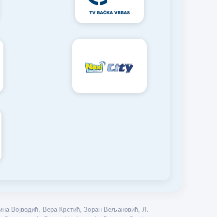
на Војводић, Вера Крстић, Зоран Вељановић, Л.