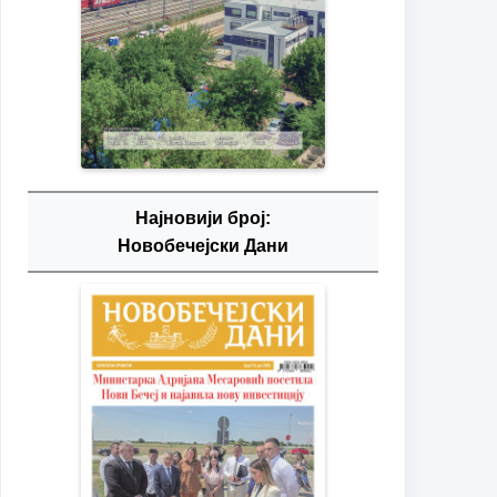
Најновији број:
Новобечејски Дани