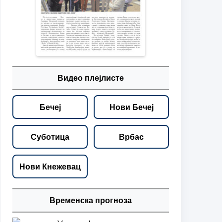
Видео плејлисте
Бечеј
Нови Бечеј
Суботица
Врбас
Нови Кнежевац
Временска прогноза