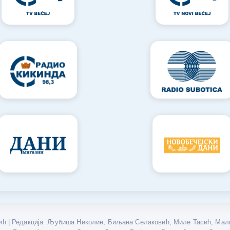
ћ | Редакција: Љубиша Николин, Биљана Селаковић, Миле Тасић, Мали