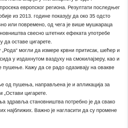
 просека европског региона. Резултати последњег
је из 2013. године показују да око 35 одсто
но или повремено, од чега је више мушкараца
тановништва свесно штетних ефеката употребе
у да оставе цигарете.
 „Рода“ могли да измере крвни притисак, шећер и
ида у издахнутом ваздуху на смокилајзеру, као и
ве пушење. Кажу да се радо одазивају на овакве
е од пушења, направљена је и апликација за
 „Остави цигарете.
ња здравља становништва потребно је да свако
јих најближих. Важно је нагласити да су промене