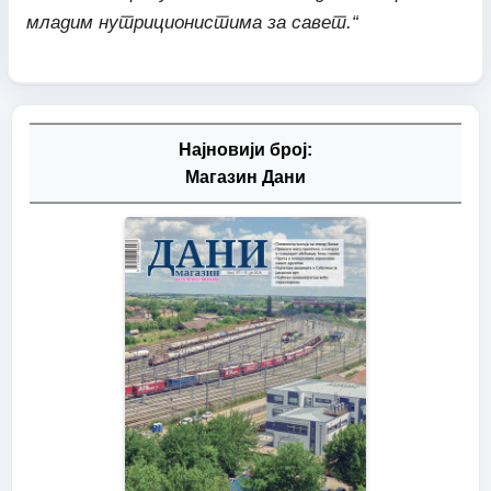
младим нутриционистима за савет.“
Најновији број:
Магазин Дани