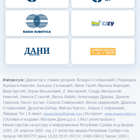
Импресум:
Директор и главни уредник: Владан Стефановић | Редакција:
Љубиша Николин, Биљана Селаковић, Миле Тасић, Малина Војводић,
Вера Крстић, Зоран Вељановић, Л. Матијевић, Санда Милеуснић
Николић, Никола Стантић, Весна Бабић, Александар Драгаш, Данило
Гурјанов, Ласло Јустин, Санела Симеуновић, Весна Цвијановић, Драгана
Стефановић, Драгутин Бећар, Маћаш Кертес, Јована Стефановић,
Тивадар Тот. | Е-маил:
magazindani@gmail.com
| Интернет:
www.magazindani.rs
| Оснивач и издавач: Магазин Дани д.о.о. | Лист регистрован у
Министарству за културу и информисање Републике Србије под бројем:
1283, 19. априла 1992. год. | У регистру медија Републике Србије под
бројем: НВ 000757 дана 13.03.2015. ИССН: 2406-1964 | Тираж: 1000 |