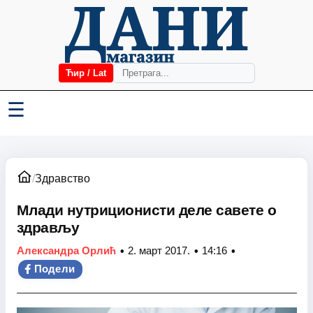
Ћир / Lat
☰
/
Здравство
Млади нутриционисти деле савете о
здрављу
•
•
•
Александра Орлић
2. март 2017.
14:16
Подели