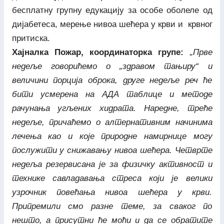
бесплатну групну едукацију за особе оболеле од
дијабетеса, мерење нивоа шећера у крви и крвног
притиска.
Хајналка Пожар, координаторка групе:
„Прве
недеље говорићемо о „здравом тањиру“ и
величини порција оброка, друге недеље реч ће
бити усмерена на АДА таблице и методе
рачунања угљених хидрата. Наредне, треће
недеље, причаћемо о алтернативним начинима
лечења као и које природне намирнице могу
послужити у снижавању нивоа шећера. Четврте
недеља резервисана је за физичку активност и
технике савладавања стреса који је велики
узрочник повећања нивоа шећера у крви.
Припремили смо разне теме, за сваког по
нешто, а присутни ће моћи и да се обратите