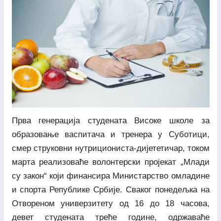
Прва генерација студената Високе школе за
образовање васпитача и тренера у Суботици,
смер струковни нутрициониста-дијететичар, током
марта реализоваће волонтерски пројекат „Млади
су закон“ који финансира Министарство омладине
и спорта Републике Србије. Сваког понедељка на
Отвореном универзитету од 16 до 18 часова,
девет студената треће године, одржаваће