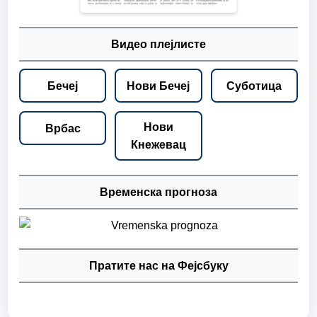
Видео плејлисте
Бечеј
Нови Бечеј
Суботица
Нови
Врбас
Кнежевац
Временска прогноза
Пратите нас на Фејсбуку