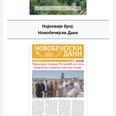
Најновији број:
Новобечејски Дани