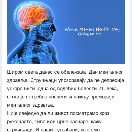
Широм света данас се обележава Дан менталног
здравља. Стручњаци упозоравају да ће депресија
ускоро бити једна од водећих болести 21. века,
стога је потребно посветити пажњу промоцији
менталног здравља.
Није свеједно да ли живот посматрамо кроз
ружичасте, сиве или црне наочаре, кажу
стручњаци. И наши суграђани, које смо