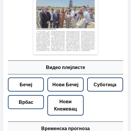
Видео плејлисте
Бечеј
Нови Бечеј
Суботица
Нови
Врбас
Кнежевац
Временска прогноза