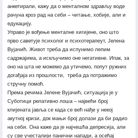
анкетирали, кажу да о менталном здрављу воде
рачуна кроз рад на себи – читање, хобије, али и
едукацију.
Управо је вођење менталне хигијене, оно што
прво саветује психолог и психотерапеут, Јелена
Вујачић. Живот треба да испунимо лепим
садржајима, а искључимо оне негативне. Ипак, за
оно на шта не можемо да утичемо, попут ружних
догађаја из прошлости, треба да потражимо
стручну помоћ.
Према речима Јелене Вујачић, ситуација је у
Суботици релативно лоша – највећи број
клијената јавља се када се већ нађе у некој
акутној кризи, док мањи број долази да би радио
на себи. Она каже да је најчешћа депресија, али
су све учесталији панични напади, а осећај