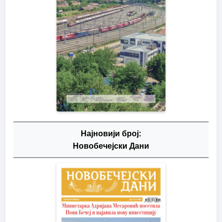
Најновији број:
Новобечејски Дани