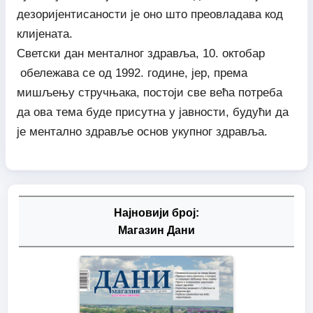
дезоријентисаности је оно што преовладава код
клијената.
Светски дан менталног здравља, 10. октобар
обележава се од 1992. године, јер, према
мишљењу стручњака, постоји све већа потреба
да ова тема буде присутна у јавности, будући да
је ментално здравље основ укупног здравља.
Најновији број:
Магазин Дани