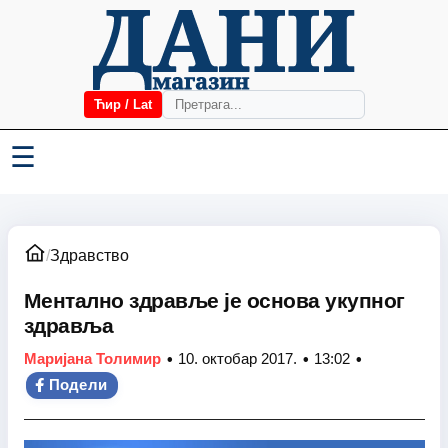
Ћир / Lat
☰
/
Здравство
Ментално здравље је основа укупног
здравља
•
•
•
Маријана Толимир
10. октобар 2017.
13:02
Подели