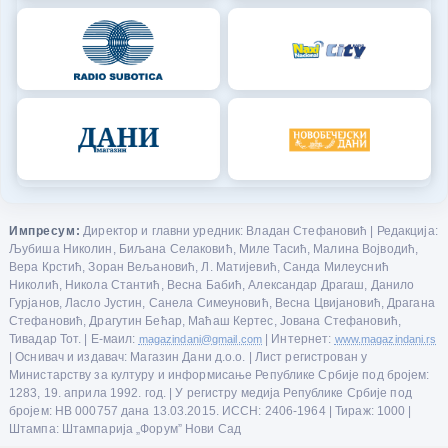
Импресум:
Директор и главни уредник: Владан Стефановић | Редакција:
Љубиша Николин, Биљана Селаковић, Миле Тасић, Малина Војводић,
Вера Крстић, Зоран Вељановић, Л. Матијевић, Санда Милеуснић
Николић, Никола Стантић, Весна Бабић, Александар Драгаш, Данило
Гурјанов, Ласло Јустин, Санела Симеуновић, Весна Цвијановић, Драгана
Стефановић, Драгутин Бећар, Маћаш Кертес, Јована Стефановић,
Тивадар Тот. | Е-маил:
magazindani@gmail.com
| Интернет:
www.magazindani.rs
| Оснивач и издавач: Магазин Дани д.о.о. | Лист регистрован у
Министарству за културу и информисање Републике Србије под бројем:
1283, 19. априла 1992. год. | У регистру медија Републике Србије под
бројем: НВ 000757 дана 13.03.2015. ИССН: 2406-1964 | Тираж: 1000 |
Штампа: Штампарија „Форум” Нови Сад