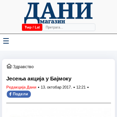
Ћир / Lat
☰
/
Здравство
Јесења акција у Бајмоку
•
•
•
Редакција Дани
13. октобар 2017.
12:21
Подели