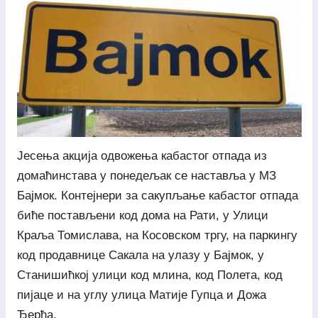
Јесења акција одвожења кабастог отпада из
домаћинстава у понедељак се наставља у МЗ
Бајмок. Контејнери за сакупљање кабастог отпада
биће постављени код дома на Рати, у Улици
Краља Томислава, на Косовском тргу, на паркингу
код продавнице Сакала на улазу у Бајмок, у
Станишићкој улици код млина, код Полета, код
пијаце и на углу улица Матије Гупца и Дожа
Ђерђа.