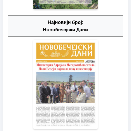
Најновији број:
Новобечејски Дани