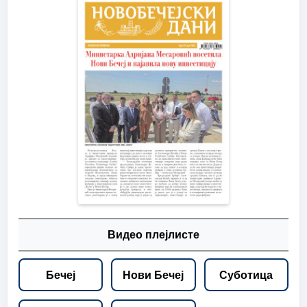
Видео плејлисте
Бечеј
Нови Бечеј
Суботица