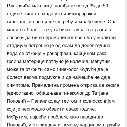
Рак грлића материце погађа жене од 35 до 50
године живота, мада у клиничкој пракси
гинеколози све више сусрећу и млађе жене. Ова
малигна болест се у већини случајева развија
споро и да би из премалигног прешла у малигни
стадијум потребно је од осам до десет година.
Када се открије у раној фази, карцином рака
грлића материце потпуно је излечив, међутим,
може га открити само гинеколог, будући да је
болест веома подмукла и да најчешће не даје
симптоме. Премалигна промена открива се веома
једноставно, објашњава гинеколог др Татјана
Поповић – Папаниколау тестом и колпоскопијом
које је неопходно обавити сваке године.
Међутим, највећи проблем, како наводи др
Поповић, у откривању и лечењу карцинома грлића