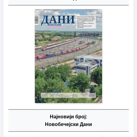
Најновији број:
Новобечејски Дани