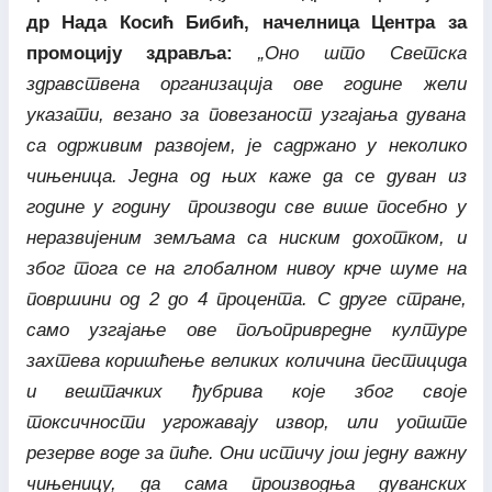
др Нада Косић Бибић, начелница Центра за
промоцију здравља:
„Оно што Светска
здравствена организација ове године жели
указати, везано за повезаност узгајања дувана
са одрживим развојем, је садржано у неколико
чињеница. Једна од њих каже да се дуван из
године у годину производи све више посебно у
неразвијеним земљама са ниским дохотком, и
због тога се на глобалном нивоу крче шуме на
површини од 2 до 4 процента. С друге стране,
само узгајање ове пољопривредне културе
захтева коришћење великих количина пестицида
и вештачких ђубрива које због своје
токсичности угрожавају извор, или уопште
резерве воде за пиће. Они истичу још једну важну
чињеницу, да сама производња дуванских