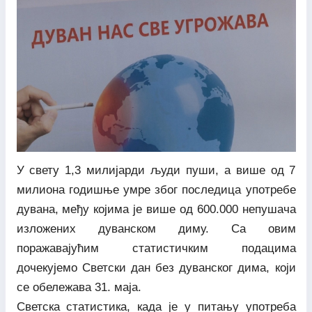
У свету 1,3 милијарди људи пуши, а више од 7
милиона годишње умре због последица употребе
дувана, међу којима је више од 600.000 непушача
изложених дуванском диму. Са овим
поражавајућим статистичким подацима
дочекујемо Светски дан без дуванског дима, који
се обележава 31. маја.
Светска статистика, када је у питању употреба