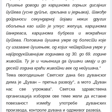
Пушење доводи до карцинома горњих дисајних
путева (усне дупље, гркљана и једњака), такође
доприноси секундарној појави неких других
обољења као што је улкус желуца, карцинома
панкреаса, карцинома бубрега и мокраћних
путева. Половина пушача умре од болести које
су изазване пушењем, од којих четвртина умре у
најпродуктивнијим годинама од 30. до 69. године
живота. Ту је и чињеница да пушачи имају и до
десет година краћи животни век од непушача.“
Тема овогодишњег Светског дана без дуванског
дима је „Дуван – претња развоју“, а мото „Дуван
нас све угрожава“. Светска здравствена
организација избором ове теме жели да истакне
повезаност између употребе дуванских
производа, контроле дувана и одрживог развоја.