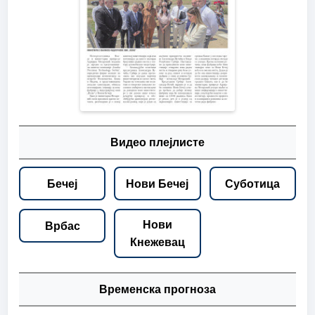
Видео плејлисте
Бечеј
Нови Бечеј
Суботица
Нови
Врбас
Кнежевац
Временска прогноза