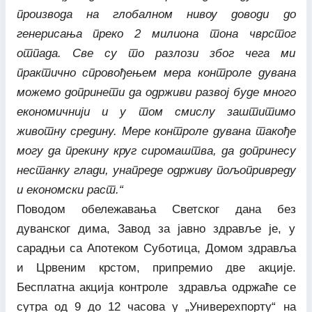
производа на глобалном нивоу доводи до
генерисања преко 2 милиона тона чврстог
отпада. Све су то разлози због чега ми
практично спровођењем мера контроле дувана
можемо допринети да одрживи развој буде много
економичнији и у том смислу заштитимо
животну средину. Мере контроле дувана такође
могу да прекину круг сиромаштва, да допринесу
нестанку глади, унапреде одрживу пољопривреду
и економски раст.“
Поводом обележавања Светског дана без
дуванског дима, Завод за јавно здравље је, у
сарадњи са Апотеком Суботица, Домом здравља
и Црвеним крстом, припремио две акције.
Бесплатна акција контроле здравља одржаће се
сутра од 9 до 12 часова у „Универеxпорту“ на