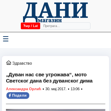
Ћир / Lat
☰
/
Здравство
„Дуван нас све угрожава“, мото
Светског дана без дуванског дима
•
•
•
Александра Орлић
30. мај 2017.
13:06
Подели