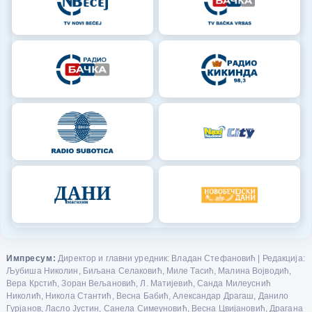
Импресум:
Директор и главни уредник: Владан Стефановић | Редакција:
Љубиша Николин, Биљана Селаковић, Миле Тасић, Малина Војводић,
Вера Крстић, Зоран Вељановић, Л. Матијевић, Санда Милеуснић
Николић, Никола Стантић, Весна Бабић, Александар Драгаш, Данило
Гурјанов, Ласло Јустин, Санела Симеуновић, Весна Цвијановић, Драгана