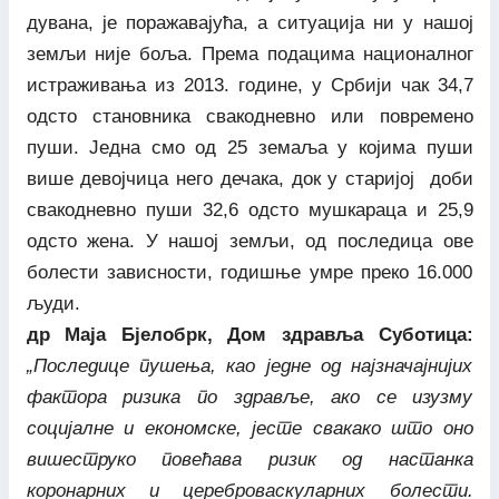
дувана, је поражавајућа, а ситуација ни у нашој
земљи није боља. Према подацима националног
истраживања из 2013. године, у Србији чак 34,7
одсто становника свакодневно или повремено
пуши. Једна смо од 25 земаља у којима пуши
више девојчица него дечака, док у старијој доби
свакодневно пуши 32,6 одсто мушкараца и 25,9
одсто жена. У нашој земљи, од последица ове
болести зависности, годишње умре преко 16.000
људи.
др Маја Бјелобрк, Дом здравља Суботица:
„Последице пушења, као једне од најзначајнијих
фактора ризика по здравље, ако се изузму
социјалне и економске, јесте свакако што оно
вишеструко повећава ризик од настанка
коронарних и цереброваскуларних болести.