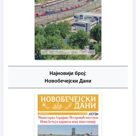
Најновији број:
Новобечејски Дани