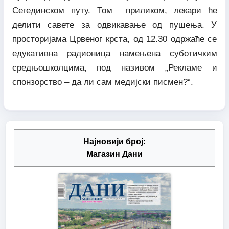
Сегединском путу. Том приликом, лекари ће
делити савете за одвикавање од пушења. У
просторијама Црвеног крста, од 12.30 одржаће се
едукативна радионица намењена суботичким
средњошколцима, под називом „Рекламе и
спонзорство – да ли сам медијски писмен?“.
Најновији број:
Магазин Дани