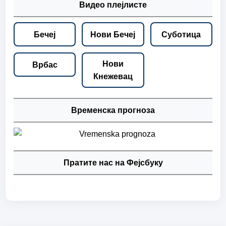
Видео плејлисте
Бечеј
Нови Бечеј
Суботица
Нови
Врбас
Кнежевац
Временска прогноза
Пратите нас на Фејсбуку