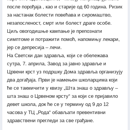
после порођаја , као и старије од 60 година. Ризик
за настанак болести повећава и сиромаштво,
незапосленост, смрт или болест драге особе.
Циљ овогодишње кампање је препознати
симптоме и потражити помоћ, напомињу лекари,
јер се депресија – лечи.
На Светски дан здравља, који се обележава
сутра, 7. априла, Завод за јавно здравље и
Црвени крст уз подршку Дома здравља организују
два догађаја. Први је намењен школарцима који
ће се такмичити у квизу „Шта знаш о здрављу –
шта знаш о Црвеном крсту“ за који се пријавило
девет школа, док ће се у термину од 9 до 12
часова у ТЦ „Рода“ обављати превентивни
здравствени прегледи за све грађане.