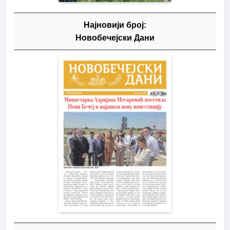
Најновији број:
Новобечејски Дани