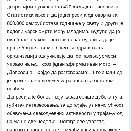
депресијом суочава око 420 хиљада становника.
Статистика каже и да је депресија одговорна за
800.000 самоубистава годишње у свету и други је
водећи узрок смрти међу младима. Будући да је
ова болест у константном порасту, али и да је
прате бројне стигме, Светска здравствена
организација одлучила је да се пажња усмери
управо на њу, кроз један афирмативан мото –
„Депресија – хајде да разговарамо“, што значи да
је први корак у излечењу разговор са блиском
особом.
Депресија је болест коју карактерише дубока туга,
губитак интересовања за догађаје, уз немогућност
обављања свакодневних активности у трајању од
најмање две недеље. Погађа све узрасте,
нарочито адолесценте, млађу популацију, жене