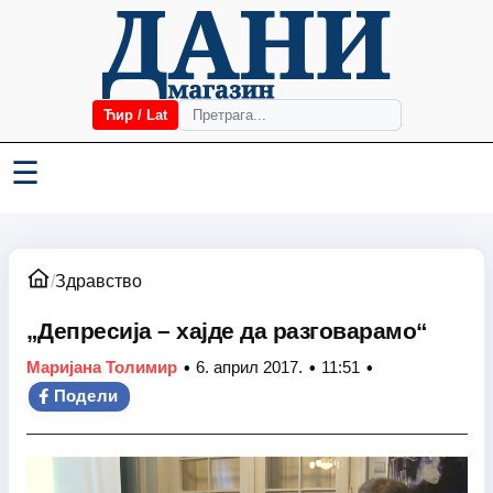
Ћир / Lat
☰
/
Здравство
„Депресија – хајде да разговарамо“
•
•
•
Маријана Толимир
6. април 2017.
11:51
Подели