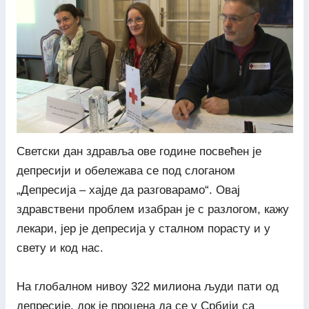
Светски дан здравља ове године посвећен је
депресији и обележава се под слоганом
„Депресија – хајде да разговарамо“. Овај
здравствени проблем изабран је с разлогом, кажу
лекари, јер је депресија у сталном порасту и у
свету и код нас.
На глобалном нивоу 322 милиона људи пати од
депресије, док је процена да се у Србији са