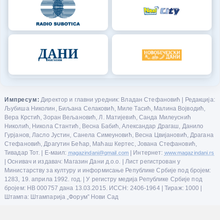
Импресум:
Директор и главни уредник: Владан Стефановић | Редакција:
Љубиша Николин, Биљана Селаковић, Миле Тасић, Малина Војводић,
Вера Крстић, Зоран Вељановић, Л. Матијевић, Санда Милеуснић
Николић, Никола Стантић, Весна Бабић, Александар Драгаш, Данило
Гурјанов, Ласло Јустин, Санела Симеуновић, Весна Цвијановић, Драгана
Стефановић, Драгутин Бећар, Маћаш Кертес, Јована Стефановић,
Тивадар Тот. | Е-маил:
magazindani@gmail.com
| Интернет:
www.magazindani.rs
| Оснивач и издавач: Магазин Дани д.о.о. | Лист регистрован у
Министарству за културу и информисање Републике Србије под бројем:
1283, 19. априла 1992. год. | У регистру медија Републике Србије под
бројем: НВ 000757 дана 13.03.2015. ИССН: 2406-1964 | Тираж: 1000 |
Штампа: Штампарија „Форум” Нови Сад