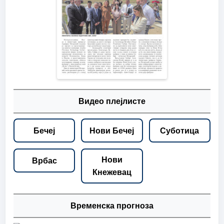
Видео плејлисте
Бечеј
Нови Бечеј
Суботица
Нови
Врбас
Кнежевац
Временска прогноза