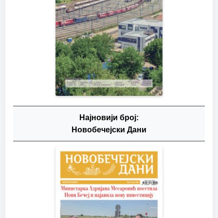
Најновији број:
Новобечејски Дани