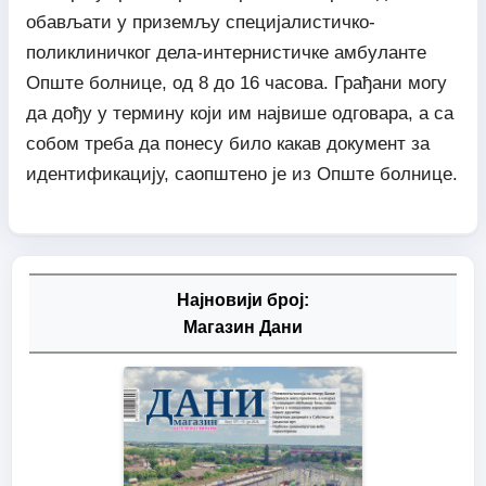
обављати у приземљу специјалистичко-
поликлиничког дела-интернистичке амбуланте
Опште болнице, од 8 до 16 часова. Грађани могу
да дођу у термину који им највише одговара, а са
собом треба да понесу било какав документ за
идентификацију, саопштено је из Опште болнице.
Најновији број:
Магазин Дани