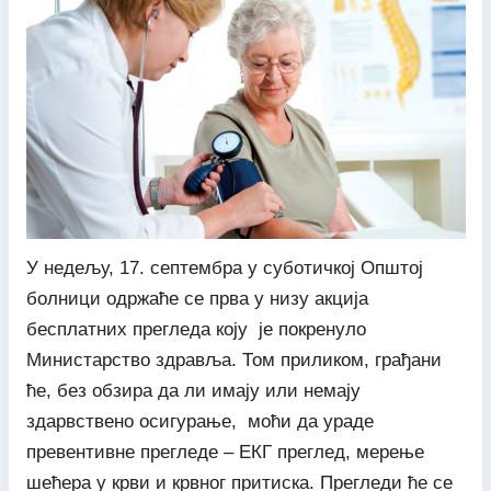
У недељу, 17. септембра у суботичкој Општој
болници одржаће се прва у низу акција
бесплатних прегледа коју је покренуло
Министарство здравља. Том приликом, грађани
ће, без обзира да ли имају или немају
здарвствено осигурање, моћи да ураде
превентивне прегледе – ЕКГ преглед, мерење
шећера у крви и крвног притиска. Прегледи ће се