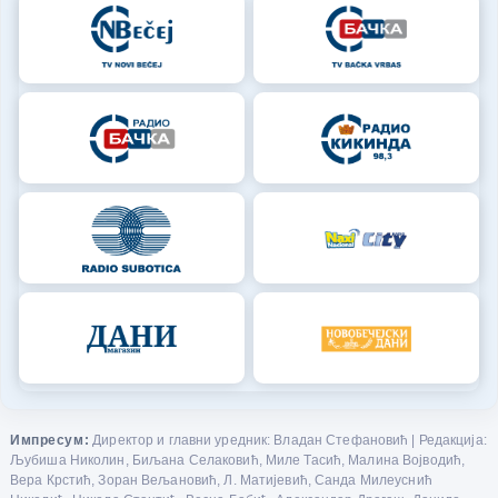
Импресум:
Директор и главни уредник: Владан Стефановић | Редакција:
Љубиша Николин, Биљана Селаковић, Миле Тасић, Малина Војводић,
Вера Крстић, Зоран Вељановић, Л. Матијевић, Санда Милеуснић