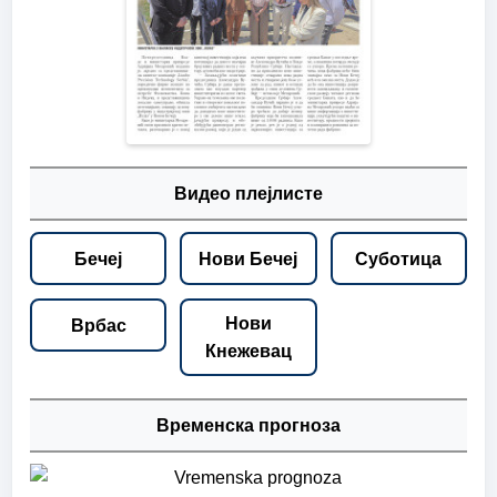
Видео плејлисте
Бечеј
Нови Бечеј
Суботица
Нови
Врбас
Кнежевац
Временска прогноза