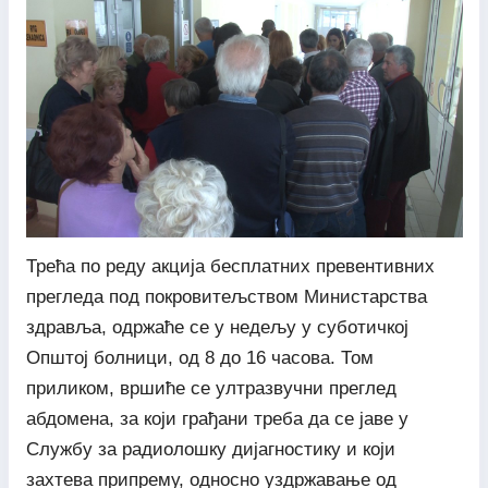
Трећа по реду акција бесплатних превентивних
прегледа под покровитељством Министарства
здравља, одржаће се у недељу у суботичкој
Општој болници, од 8 до 16 часова. Том
приликом, вршиће се ултразвучни преглед
абдомена, за који грађани треба да се јаве у
Службу за радиолошку дијагностику и који
захтева припрему, односно уздржавање од