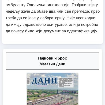
амбуланту Одељења гинекологије. Грађани који у
недељу желе да обаве два или све прегледе, прво
треба да се јаве у лабораторију. Није неопходно
да имају здравствено осигурање, али је потребно
да понесу било који документ за идентификацију.
Најновији број:
Магазин Дани