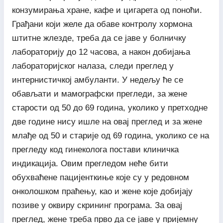
конзумирања хране, кафе и цигарета од поноћи.
Грађани који желе да обаве контролу хормона
штитне жлезде, треба да се јаве у болничку
лабораторију до 12 часова, а након добијања
лабораторијског налаза, следи преглед у
интернистичкој амбуланти. У недељу ће се
обављати и мамографски прегледи, за жене
старости од 50 до 69 година, уколико у претходне
две године нису ишле на овај преглед и за жене
млађе од 50 и старије од 69 година, уколико се на
прегледу код гинеколога постави клиничка
индикација. Овим прегледом неће бити
обухваћене пацијенткиње које су у редовном
онколошком праћењу, као и жене које добијају
позиве у оквиру скрининг програма. За овај
преглед, жене треба прво да се јаве у пријемну