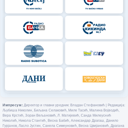
Импресум:
Директор и главни уредник: Владан Стефановић | Редакција:
Љубиша Николин, Биљана Селаковић, Миле Тасић, Малина Војводић,
Вера Крстић, Зоран Вељановић, Л. Матијевић, Санда Милеуснић
Николић, Никола Стантић, Весна Бабић, Александар Драгаш, Данило
Гурјанов, Ласло Јустин, Санела Симеуновић, Весна Цвијановић, Драгана