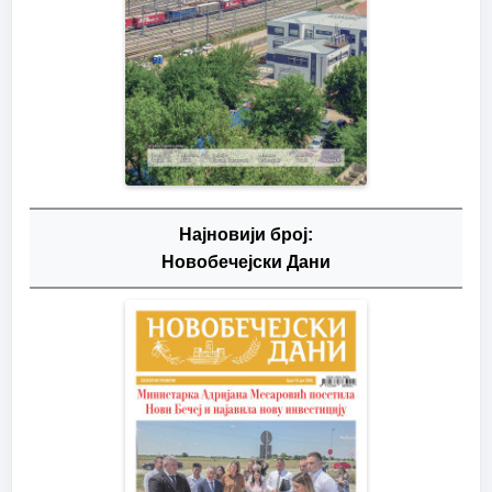
Најновији број:
Новобечејски Дани