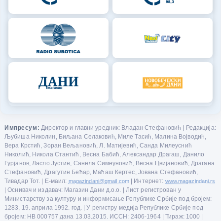
Импресум:
Директор и главни уредник: Владан Стефановић | Редакција:
Љубиша Николин, Биљана Селаковић, Миле Тасић, Малина Војводић,
Вера Крстић, Зоран Вељановић, Л. Матијевић, Санда Милеуснић
Николић, Никола Стантић, Весна Бабић, Александар Драгаш, Данило
Гурјанов, Ласло Јустин, Санела Симеуновић, Весна Цвијановић, Драгана
Стефановић, Драгутин Бећар, Маћаш Кертес, Јована Стефановић,
Тивадар Тот. | Е-маил:
magazindani@gmail.com
| Интернет:
www.magazindani.rs
| Оснивач и издавач: Магазин Дани д.о.о. | Лист регистрован у
Министарству за културу и информисање Републике Србије под бројем:
1283, 19. априла 1992. год. | У регистру медија Републике Србије под
бројем: НВ 000757 дана 13.03.2015. ИССН: 2406-1964 | Тираж: 1000 |