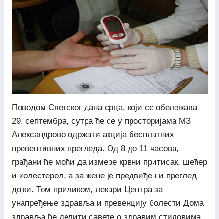
Поводом Светског дана срца, који се обележава
29. септембра, сутра ће се у просторијама МЗ
Александрово одржати акција бесплатних
превентивних прегледа. Од 8 до 11 часова,
грађани ће моћи да измере крвни притисак, шећер
и холестерол, а за жене је предвиђен и преглед
дојки. Том приликом, лекари Центра за
унапређење здравља и превенцију болести Дома
здравља ће делити савете о здравим стиловима