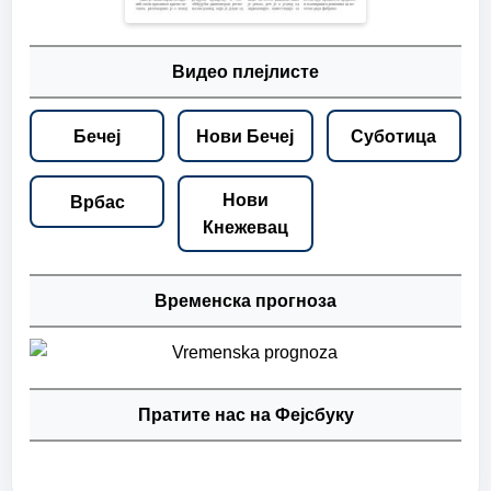
Видео плејлисте
Бечеј
Нови Бечеј
Суботица
Нови
Врбас
Кнежевац
Временска прогноза
Пратите нас на Фејсбуку