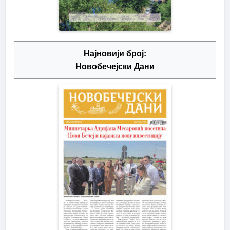
Најновији број:
Новобечејски Дани