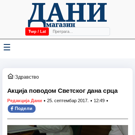
Ћир / Lat
☰
/
Здравство
Акција поводом Светског дана срца
•
•
•
Редакција Дани
25. септембар 2017.
12:49
Подели