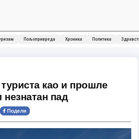
уризам
Пољопривреда
Хроника
Политика
Здравст
 туриста као и прошле
 незнатан пад
Подели