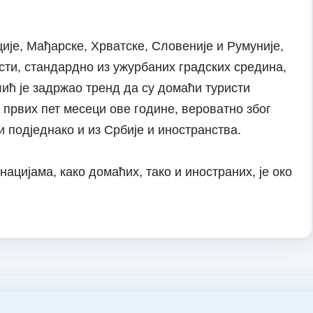
ије, Мађарске, Хрватске, Словеније и Румуније,
исти, стандардно из ужурбаних градских средина,
ић је задржао тренд да су домаћи туристи
 првих пет месеци ове године, вероватно због
и подједнако и из Србије и иностранства.
ацијама, како домаћих, тако и иностраних, је око