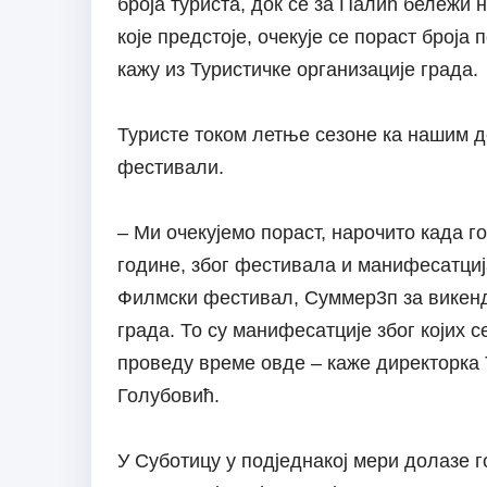
броја туриста, док се за Палић бележи 
које предстоје, очекује се пораст броја 
кажу из Туристичке организације града.
Туристе током летње сезоне ка нашим 
фестивали.
– Ми очекујемо пораст, нарочито када г
године, због фестивала и манифесатција к
Филмски фестивал, Суммер3п за викенд
града. То су манифесатције због којих с
проведу време овде – каже директорка 
Голубовић.
У Суботицу у подједнакој мери долазе го