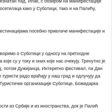
незнатан пад. Ипак, с обзиром на манифестације
посетилаца како у Суботици, тако и на Палићу,
дестинацијама посебно привлаче манифестације и
оворимо о Суботици у односу на претходне
оје су у току и оних које нас очекују. Тренутно је
, потом Дужијанца, Интеретно фестивал, па Дан
е туристи радо враћају у наш град и одлучују да
Туристичке организације Суботице, Божидарка
сти из Србије и из иностранства, док је Палић