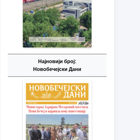
Најновији број:
Новобечејски Дани