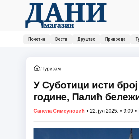
Почетна
Вести
Друштво
Привреда
Т
/
Туризам
У Суботици исти број
године, Палић бележи
•
•
•
Санела Симеуновић
22. јул 2025.
9:09