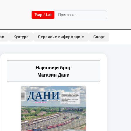
Ћир / Lat
во
Култура
Сервисне информације
Спорт
Најновији број:
Магазин Дани