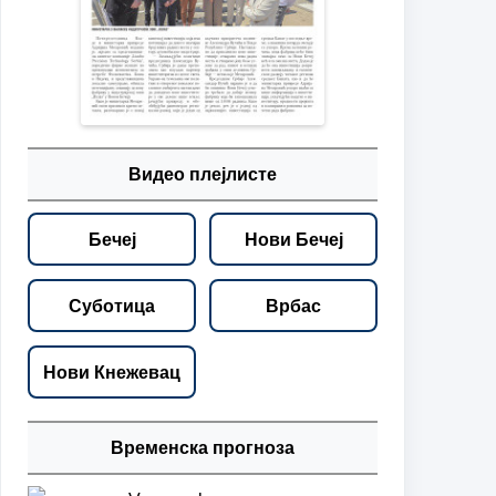
Видео плејлисте
Бечеј
Нови Бечеј
Суботица
Врбас
Нови Кнежевац
Временска прогноза