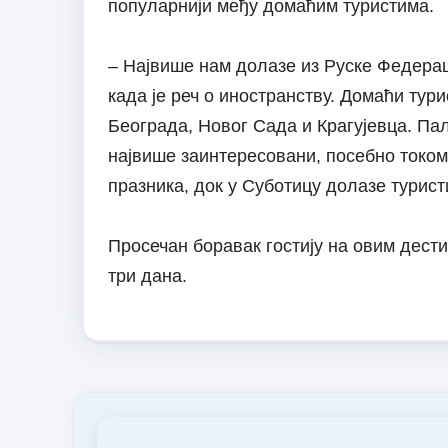
популарнији међу домаћим туристима.
– Највише нам долазе из Руске Федерац
када је реч о иностранству. Домаћи тур
Београда, Новог Сада и Крагујевца. Пал
највише заинтересовани, посебно током
празника, док у Суботицу долазе турист
Просечан боравак гостију на овим дестин
три дана.