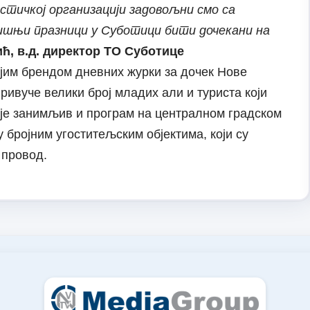
истичкој организацији задовољни смо са
дишњи празници у Суботици бити дочекани на
ћ, в.д. директор ТО Суботице
ојим брендом дневних журки за дочек Нове
привуче велики број младих али и туриста који
 је занимљив и програм на централном градском
у бројним угоститељским објектима, који су
 провод.