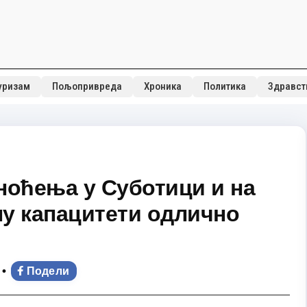
уризам
Пољопривреда
Хроника
Политика
Здравст
 ноћења у Суботици и на
ну капацитети одлично
•
Подели