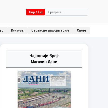
Ћир / Lat
во
Култура
Сервисне информације
Спорт
Најновији број:
Магазин Дани