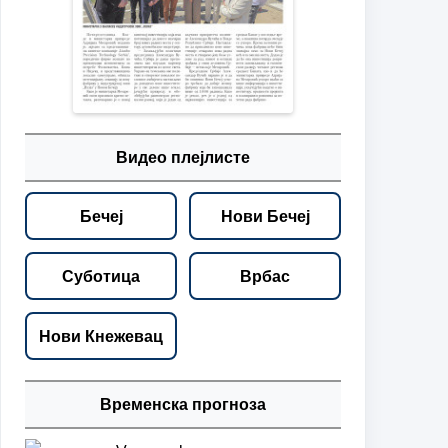
Видео плејлисте
Бечеј
Нови Бечеј
Суботица
Врбас
Нови Кнежевац
Временска прогноза