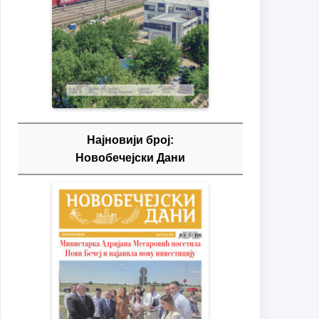
Најновији број:
Новобечејски Дани