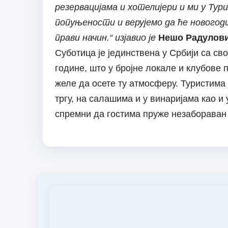
резервацијама и хотелијери и ми у Тур
попуњености и верујемо да ће нового
прави начин.“ изјавио је
Нешо Радулови
Суботица је јединствена у Србији са св
године, што у бројне локале и клубове 
желе да осете ту атмосферу. Туристима
тргу, на салашима и у винаријама као и 
спремни да гостима пруже незабораван