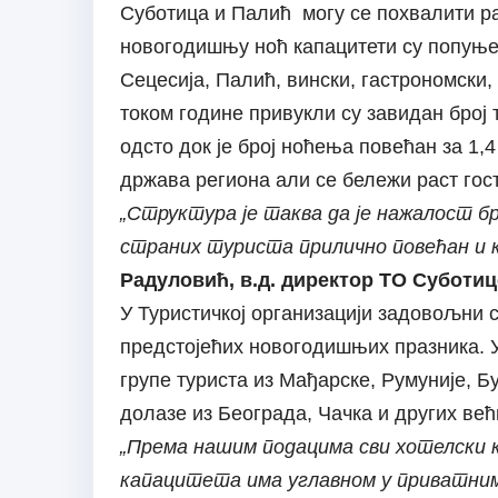
Суботица и Палић могу се похвалити ра
новогодишњу ноћ капацитети су попуње
Сецесија, Палић, вински, гастрономски,
током године привукли су завидан број 
одсто док је број ноћења повећан за 1,4
држава региона али се бележи раст гост
„Структура је таква да је нажалост бр
страних туриста прилично повећан и кр
Радуловић, в.д. директор ТО Суботиц
У Туристичкој организацији задовољни
предстојећих новогодишњих празника. У
групе туриста из Мађарске, Румуније, Б
долазе из Београда, Чачка и других већ
„Према нашим подацима сви хотелски 
капацитета има углавном у приватни