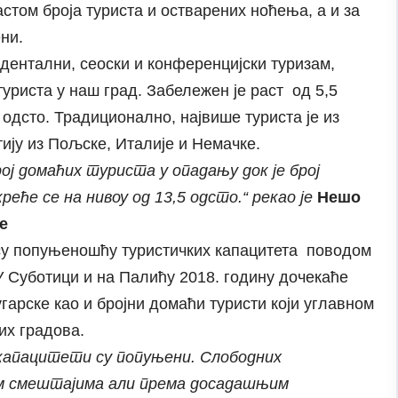
стом броја туриста и остварених ноћења, а и за
ни.
 дентални, сеоски и конференцијски туризам,
туриста у наш град. Забележен је раст од 5,5
 одсто. Традиционално, највише туриста је из
ију из Пољске, Италије и Немачке.
ој домаћих туриста у опадању док је број
еће се на нивоу од 13,5 одсто.“ рекао је
Нешо
е
 су попуњеношћу туристичких капацитета поводом
 Суботици и на Палићу 2018. годину дочекаће
угарске као и бројни домаћи туристи који углавном
их градова.
капацитети су попуњени. Слободних
м смештајима али према досадашњим