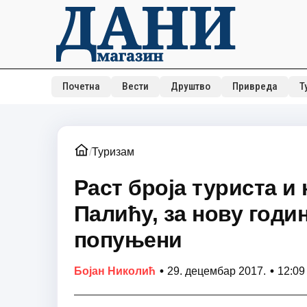
Почетна
Вести
Друштво
Привреда
Т
/
Туризам
Раст броја туриста и
Палићу, за нову годи
попуњени
•
•
Бојан Николић
29. децембар 2017.
12:09