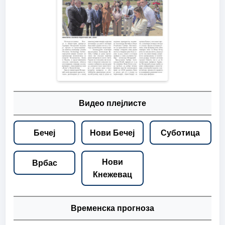
Видео плејлисте
Бечеј
Нови Бечеј
Суботица
Нови
Врбас
Кнежевац
Временска прогноза