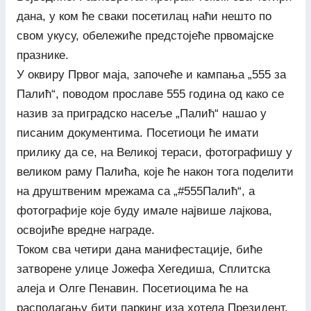
дана, у ком ће сваки посетилац наћи нешто по
свом укусу, обележиће предстојеће првомајске
празнике.
У оквиру Првог маја, започеће и кампања „555 за
Палић“, поводом прославе 555 година од како се
назив за приградско насеље „Палић“ нашао у
писаним документима. Посетиоци ће имати
прилику да се, на Великој тераси, фотографишу у
великом раму Палића, које ће након тога поделити
на друштвеним мрежама са „#555Палић“, а
фотографије које буду имале највише лајкова,
освојиће вредне награде.
Током сва четири дана манифестације, биће
затворене улице Јожефа Хегедиша, Сплитска
алеја и Олге Пенавин. Посетиоцима ће на
располагању бити паркинг иза хотела Президент,