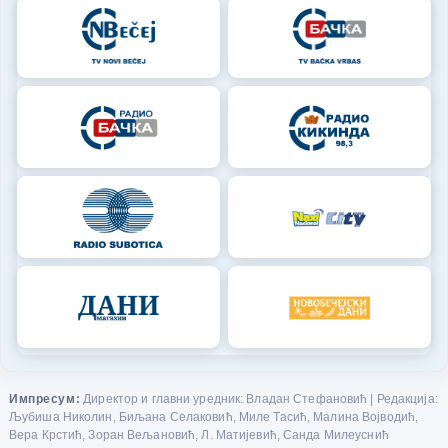
Импресум:
Директор и главни уредник: Владан Стефановић | Редакција:
Љубиша Николин, Биљана Селаковић, Миле Тасић, Малина Војводић,
Вера Крстић, Зоран Вељановић, Л. Матијевић, Санда Милеуснић