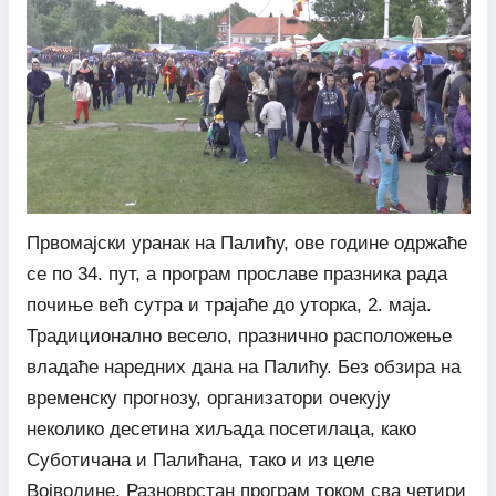
Првомајски уранак на Палићу, ове године одржаће
се по 34. пут, а програм прославе празника рада
почиње већ сутра и трајаће до уторка, 2. маја.
Традиционално весело, празнично расположење
владаће наредних дана на Палићу. Без обзира на
временску прогнозу, организатори очекују
неколико десетина хиљада посетилаца, како
Суботичана и Палићана, тако и из целе
Војводине. Разноврстан програм током сва четири