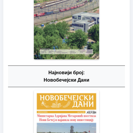
Најновији број:
Новобечејски Дани