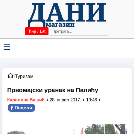
Ћир / Lat
☰
/
Туризам
Првомајски уранак на Палићу
•
•
•
Каролина Башић
28. април 2017.
13:46
Подели