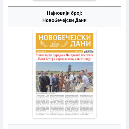
Најновији број:
Новобечејски Дани