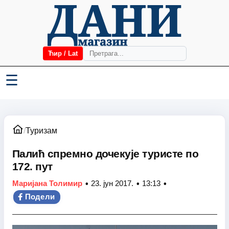
Ћир / Lat
☰
/
Туризам
Палић спремно дочекује туристе по
172. пут
•
•
•
Маријана Толимир
23. јун 2017.
13:13
Подели