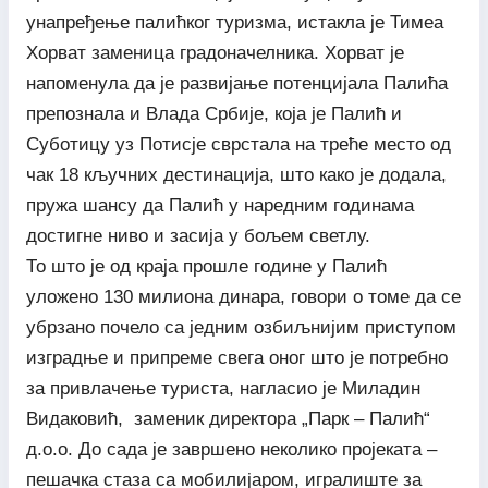
унапређење палићког туризма, истакла је Тимеа
Хорват заменица градоначелника. Хорват је
напоменула да је развијање потенцијала Палића
препознала и Влада Србије, која је Палић и
Суботицу уз Потисје сврстала на треће место од
чак 18 кључних дестинација, што како је додала,
пружа шансу да Палић у наредним годинама
достигне ниво и засија у бољем светлу.
То што је од краја прошле године у Палић
уложено 130 милиона динара, говори о томе да се
убрзано почело са једним озбиљнијим приступом
изградње и припреме свега оног што је потребно
за привлачење туриста, нагласио је Миладин
Видаковић, заменик директора „Парк – Палић“
д.о.о. До сада је завршено неколико пројеката –
пешачка стаза са мобилијаром, игралиште за