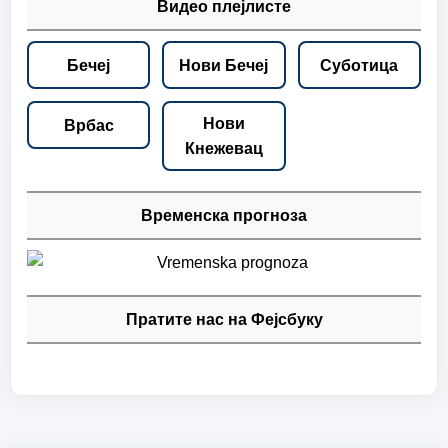
Видео плејлисте
Бечеј
Нови Бечеј
Суботица
Нови
Врбас
Кнежевац
Временска прогноза
Пратите нас на Фејсбуку