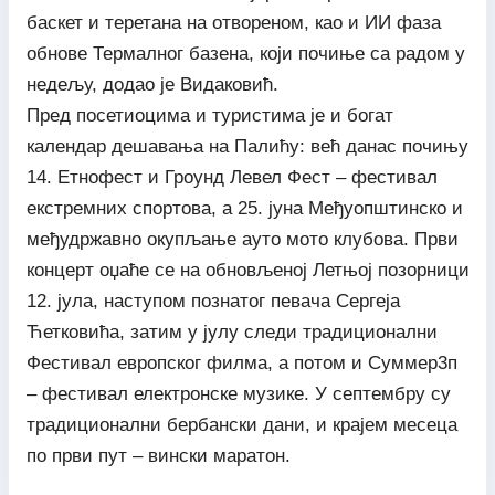
баскет и теретана на отвореном, као и ИИ фаза
обнове Термалног базена, који почиње са радом у
недељу, додао је Видаковић.
Пред посетиоцима и туристима је и богат
календар дешавања на Палићу: већ данас почињу
14. Етнофест и Гроунд Левел Фест – фестивал
екстремних спортова, а 25. јуна Међуопштинско и
међудржавно окупљање ауто мото клубова. Први
концерт оџаће се на обновљеној Летњој позорници
12. јула, наступом познатог певача Сергеја
Ћетковића, затим у јулу следи традиционални
Фестивал европског филма, а потом и Суммер3п
– фестивал електронске музике. У септембру су
традиционални бербански дани, и крајем месеца
по први пут – вински маратон.