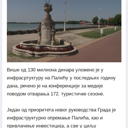
Више од 130 милиона динара уложено је у
инфрасртуктуру на Палићу у последњих годину
дана, речено је на конференцији за медије
поводом отварања 172. туристичке сезоне.
Један од приоритета новог руководства Града је
инфраструктурно опремање Палића, као и
привлачење инвестиција, а све у циљу