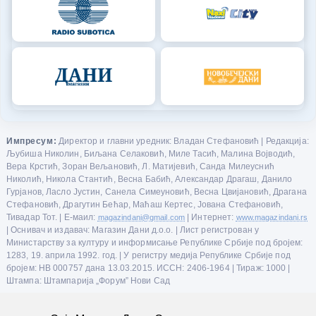
Импресум:
Директор и главни уредник: Владан Стефановић | Редакција:
Љубиша Николин, Биљана Селаковић, Миле Тасић, Малина Војводић,
Вера Крстић, Зоран Вељановић, Л. Матијевић, Санда Милеуснић
Николић, Никола Стантић, Весна Бабић, Александар Драгаш, Данило
Гурјанов, Ласло Јустин, Санела Симеуновић, Весна Цвијановић, Драгана
Стефановић, Драгутин Бећар, Маћаш Кертес, Јована Стефановић,
Тивадар Тот. | Е-маил:
magazindani@gmail.com
| Интернет:
www.magazindani.rs
| Оснивач и издавач: Магазин Дани д.о.о. | Лист регистрован у
Министарству за културу и информисање Републике Србије под бројем:
1283, 19. априла 1992. год. | У регистру медија Републике Србије под
бројем: НВ 000757 дана 13.03.2015. ИССН: 2406-1964 | Тираж: 1000 |
Штампа: Штампарија „Форум” Нови Сад