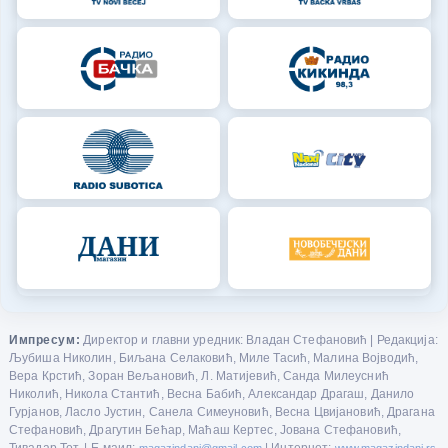
Импресум:
Директор и главни уредник: Владан Стефановић | Редакција:
Љубиша Николин, Биљана Селаковић, Миле Тасић, Малина Војводић,
Вера Крстић, Зоран Вељановић, Л. Матијевић, Санда Милеуснић
Николић, Никола Стантић, Весна Бабић, Александар Драгаш, Данило
Гурјанов, Ласло Јустин, Санела Симеуновић, Весна Цвијановић, Драгана
Стефановић, Драгутин Бећар, Маћаш Кертес, Јована Стефановић,