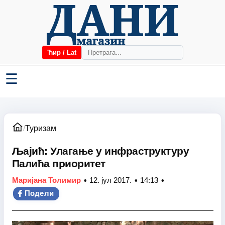
Ћир / Lat
☰
/
Туризам
Љајић: Улагање у инфраструктуру
Палића приоритет
•
•
•
Маријана Толимир
12. јул 2017.
14:13
Подели