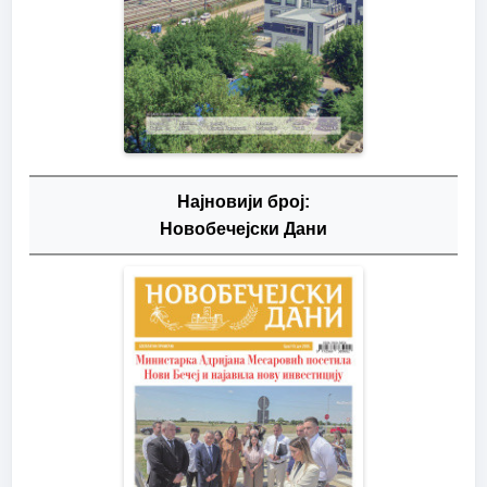
Најновији број:
Новобечејски Дани