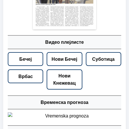
Видео плејлисте
Бечеј
Нови Бечеј
Суботица
Нови
Врбас
Кнежевац
Временска прогноза