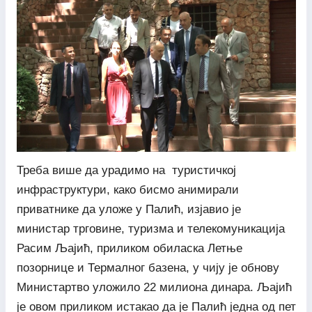
Треба више да урадимо на туристичкој
инфраструктури, како бисмо анимирали
приватнике да уложе у Палић, изјавио је
министар трговине, туризма и телекомуникација
Расим Љајић, приликом обиласка Летње
позорнице и Термалног базена, у чију је обнову
Министартво уложило 22 милиона динара. Љајић
је овом приликом истакао да је Палић једна од пет