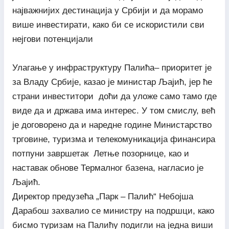
најважнијих дестинација у Србији и да морамо
више инвестирати, како би се искористили сви
нејгови потенцијали
Улагање у инфраструктуру Палића– приоритет је
за Владу Србије, казао је министар Љајић, јер ће
страни инвеститори доћи да уложе само тамо где
виде да и држава има интерес. У том смислу, већ
је договорено да и наредне године Министарство
трговине, туризма и телекомуникација финансира
потпуни завршетак Летње позорнице, као и
наставак обнове Термалног базена, нагласио је
Љајић.
Директор предузећа „Парк – Палић“ Небојша
Дарабош захвалио се министру на подршци, како
бисмо туризам на Палићу подигли на једна виши