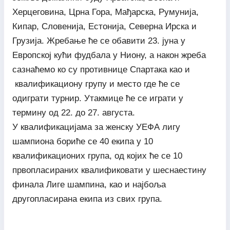
Херцеговина, Црна Гора, Мађарска, Румунија,
Кипар, Словенија, Естонија, Северна Ирска и
Грузија. Жребање ће се обавити 23. јуна у
Европској кући фудбала у Ниону, а након жреба
сазнаћемо ко су противнице Спартака као и
квалификациону групу и место где ће се
одиграти турнир. Утакмице ће се играти у
термину од 22. до 27. августа.
У квалификацијама за женску УЕФА лигу
шампиона бориће се 40 екипа у 10
квалификационих група, од којих ће се 10
првопласираних квалификовати у шеснаестину
финала Лиге шампина, као и најбоља
другопласирана екипа из свих група.