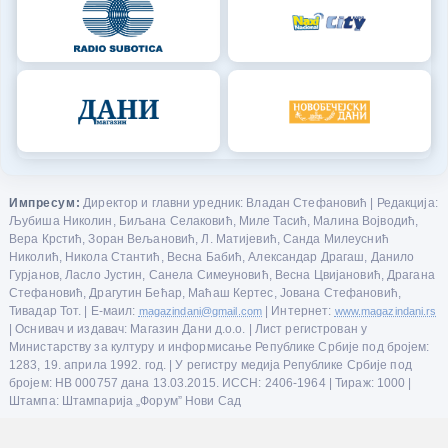
Импресум:
Директор и главни уредник: Владан Стефановић | Редакција:
Љубиша Николин, Биљана Селаковић, Миле Тасић, Малина Војводић,
Вера Крстић, Зоран Вељановић, Л. Матијевић, Санда Милеуснић
Николић, Никола Стантић, Весна Бабић, Александар Драгаш, Данило
Гурјанов, Ласло Јустин, Санела Симеуновић, Весна Цвијановић, Драгана
Стефановић, Драгутин Бећар, Маћаш Кертес, Јована Стефановић,
Тивадар Тот. | Е-маил:
magazindani@gmail.com
| Интернет:
www.magazindani.rs
| Оснивач и издавач: Магазин Дани д.о.о. | Лист регистрован у
Министарству за културу и информисање Републике Србије под бројем:
1283, 19. априла 1992. год. | У регистру медија Републике Србије под
бројем: НВ 000757 дана 13.03.2015. ИССН: 2406-1964 | Тираж: 1000 |
Штампа: Штампарија „Форум” Нови Сад