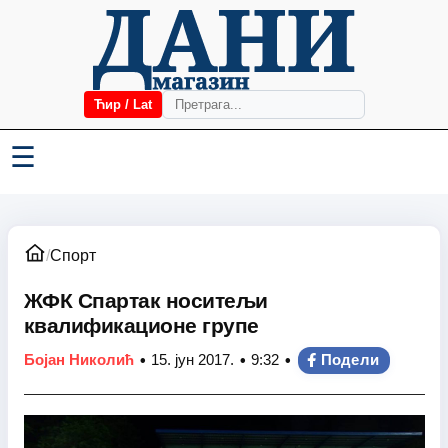
Ћир / Lat
☰
/
Спорт
ЖФК Спартак носитељи
квалификационе групе
•
•
•
Бојан Николић
15. јун 2017.
9:32
Подели