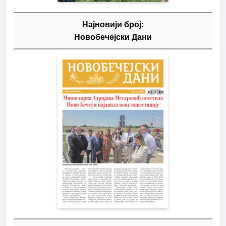
Најновији број:
Новобечејски Дани