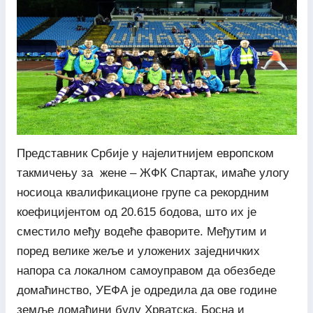
Представник Србије у најелитнијем европском
такмичењу за жене – ЖФК Спартак, имаће улогу
носиоца квалификационе групе са рекордним
коефицијентом од 20.615 бодова, што их је
сместило међу водеће фаворите. Међутим и
поред велике жеље и уложених заједничких
напора са локалном самоуправом да обезбеде
домаћинство, УЕФА је одредила да ове године
земље домаћини буду Хрватска, Босна и