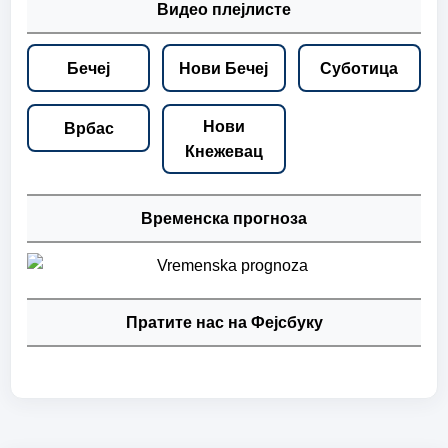
Видео плејлисте
Бечеј
Нови Бечеј
Суботица
Нови
Врбас
Кнежевац
Временска прогноза
Пратите нас на Фејсбуку