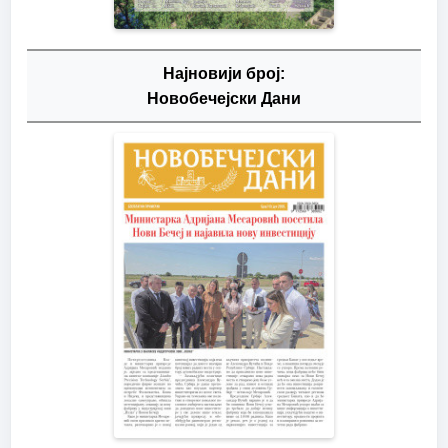
Најновији број:
Новобечејски Дани