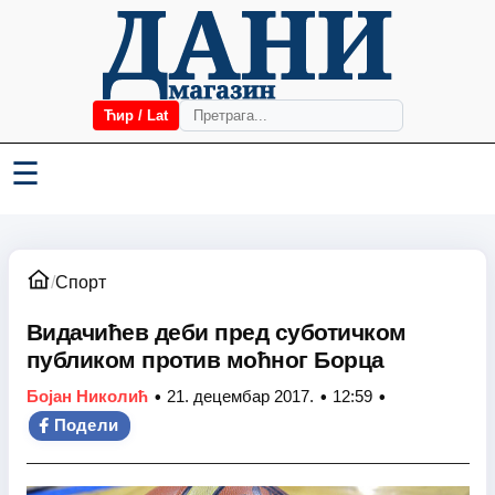
Ћир / Lat
☰
/
Спорт
Видачићев деби пред суботичком
публиком против моћног Борца
•
•
•
Бојан Николић
21. децембар 2017.
12:59
Подели