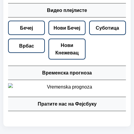
Видео плејлисте
Бечеј
Нови Бечеј
Суботица
Нови
Врбас
Кнежевац
Временска прогноза
Пратите нас на Фејсбуку