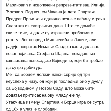
Мариновић и новопечени репрезентативац Илиија
Ђоковић. Под кошем Чачана је дете Спартака
Предраг Прља који одлично познаје већину играча
Спартака из саиграчких дана. Што се домаће
екипе тиче, и даље су изражени проблеми у
рекету због повреда Мишчевића и Лакете, али
радује повратак Немање Сладоја као и долазак
новог појачања Стефана Шајина некадашњег
кошаркаша новосадске Војводине, који би требао
да сутра дебитује.
Меч са Борцем долази након серије од три
неуспеха у низу, од који је последњи био у дуелу
са Војводином у Новом Саду, што може бити
додатан притисак на ову младу екипу.
Утакмица између Спартака и Борца игра се сутра
од 18х а улаз је слободан.