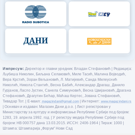
Импресум:
Директор и главни уредник: Владан Стефановић | Редакција:
Љубиша Николин, Биљана Селаковић, Миле Тасић, Малина Војводић,
Вера Крстић, Зоран Вељановић, Л. Матијевић, Санда Милеуснић
Николић, Никола Стантић, Весна Бабић, Александар Драгаш, Данило
Гурјанов, Ласло Јустин, Санела Симеуновић, Весна Цвијановић, Драгана
Стефановић, Драгутин Бећар, Маћаш Кертес, Јована Стефановић,
Тивадар Тот. | Е-маил:
magazindani@gmail.com
| Интернет:
www.magazindani.rs
| Оснивач и издавач: Магазин Дани д.о.о. | Лист регистрован у
Министарству за културу и информисање Републике Србије под бројем:
1283, 19. априла 1992. год. | У регистру медија Републике Србије под
бројем: НВ 000757 дана 13.03.2015. ИССН: 2406-1964 | Тираж: 1000 |
Штампа: Штампарија „Форум” Нови Сад