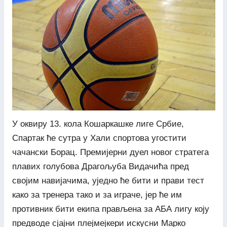
У оквиру 13. кола Кошаркашке лиге Србие,
Спартак ће сутра у Хали спортова угостити
чачански Борац. Премијерни дуел новог стратега
плавих голубова Драгољуба Видачића пред
својим навијачима, уједно ће бити и прави тест
како за тренера тако и за играче, јер ће им
противник бити екипа прављена за АБА лигу коју
предводе сјајни плејмејкери искусни Марко