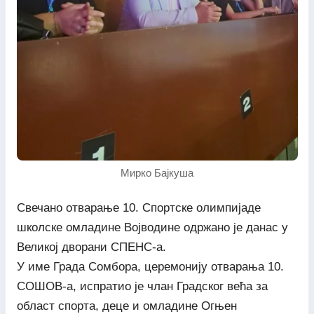
Мирко Бајкуша
Свечано отварање 10. Спортске олимпијаде
школске омладине Војводине одржано је данас у
Великој дворани СПЕНС-а.
У име Града Сомбора, церемонију отварања 10.
СОШОВ-а, испратио је члан Градског већа за
област спорта, деце и омладине Огњен