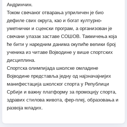
Андринчин.
Током свечаног отварања уприличен је био
дефиле свих округа, као и богат културно-
уметнички и сценски програм, а организован је
свечани улазак заставе СОШОВ. Такмичења која
ће бити у наредним данима окупиће велики број
ученика из читаве Војводине у више спортских
дисциплина.
Спортска олимпијада школске омладине
Војводине представља једну од најзначајнијих
манифестација школског спорта у Републици
Србији и важну платформу за промоцију спорта,
здравих стилова живота, фер-плеј, образовања и
развоја младих.