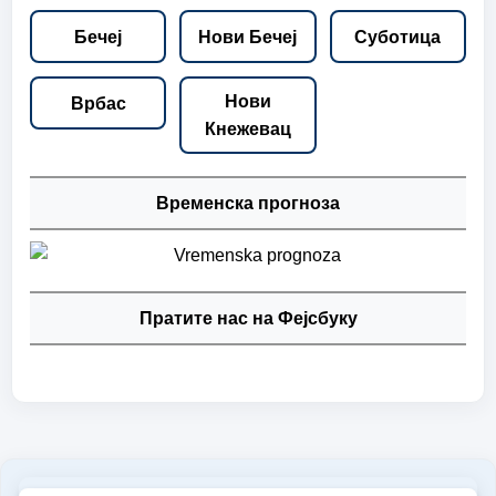
Бечеј
Нови Бечеј
Суботица
Нови
Врбас
Кнежевац
Временска прогноза
Пратите нас на Фејсбуку