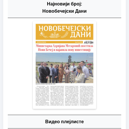
Најновији број:
Новобечејски Дани
Видео плејлисте