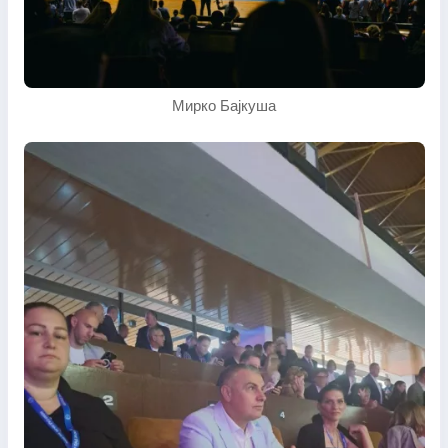
Мирко Бајкуша