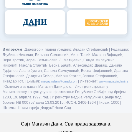
Импресум:
Директор и главни уредник: Владан Стефановић | Редакција:
Љубиша Николин, Биљана Селаковић, Миле Тасић, Малина Војводић,
Вера Крстић, Зоран Вељановић, Л. Матијевић, Санда Милеуснић
Николић, Никола Стантић, Весна Бабић, Александар Драгаш, Данило
Гурјанов, Ласло Јустин, Санела Симеуновић, Весна Цвијановић, Драгана
Стефановић, Драгутин Бећар, Маћаш Кертес, Јована Стефановић,
Тивадар Тот. | Е-маил:
magazindani@gmail.com
| Интернет:
www.magazindani.rs
| Оснивач и издавач: Магазин Дани д.о.о. | Лист регистрован у
Министарству за културу и информисање Републике Србије под бројем:
1283, 19. априла 1992. год. | У регистру медија Републике Србије под
бројем: НВ 000757 дана 13.03.2015. ИССН: 2406-1964 | Тираж: 1000 |
Штампа: Штампарија „Форум” Нови Сад
Сајт Магазин Дани. Сва права задржана.