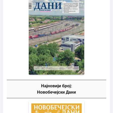
Најновији број:
Новобечејски Дани