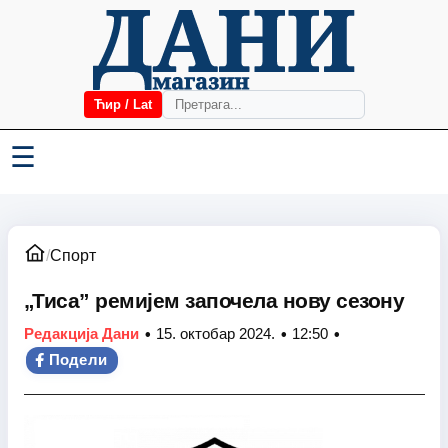
Ћир / Lat
☰
/
Спорт
„Тиса” ремијем започела нову сезону
•
•
•
Редакција Дани
15. октобар 2024.
12:50
Подели