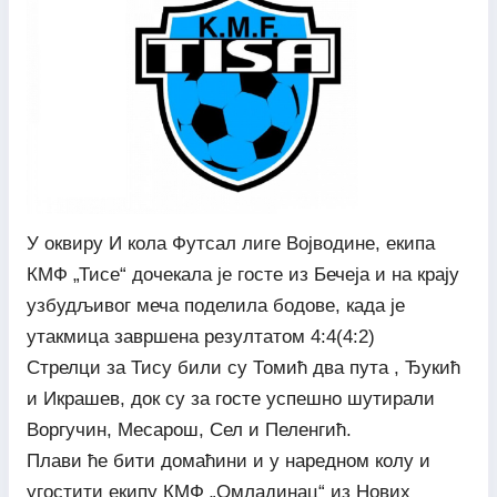
У оквиру И кола Футсал лиге Војводине, екипа
КМФ „Тисе“ дочекала је госте из Бечеја и на крају
узбудљивог меча поделила бодове, када је
утакмица завршена резултатом 4:4(4:2)
Стрелци за Тису били су Томић два пута , Ђукић
и Икрашев, док су за госте успешно шутирали
Воргучин, Месарош, Сел и Пеленгић.
Плави ће бити домаћини и у наредном колу и
угостити екипу КМФ „Омладинац“ из Нових