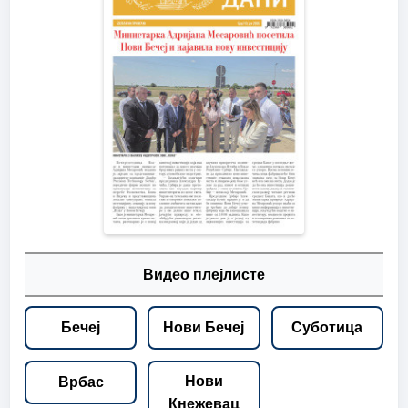
Видео плејлисте
Бечеј
Нови Бечеј
Суботица
Нови
Врбас
Кнежевац