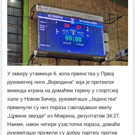
У оквиру утакмице 6. кола првенства у Првој
рукометној лиги „Војводина“ која је протеклог
викенда играна на домаћем терену у спортској
хали у Новом Бечеју, рукометаши „Јединства“
прекинули су низ пораза савладавши екипу
„Црвене звезде“ из Мокрина, резултатом 34:27.
Наиме, након четири узастопна пораза, домаћи
рукометаши пружили су добру партију против