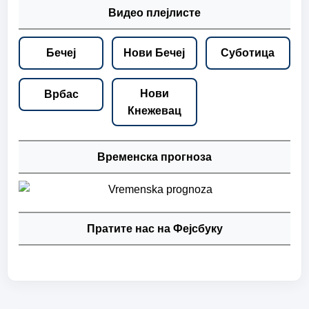
Видео плејлисте
Бечеј
Нови Бечеј
Суботица
Нови
Врбас
Кнежевац
Временска прогноза
Пратите нас на Фејсбуку