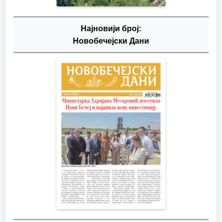
Најновији број:
Новобечејски Дани