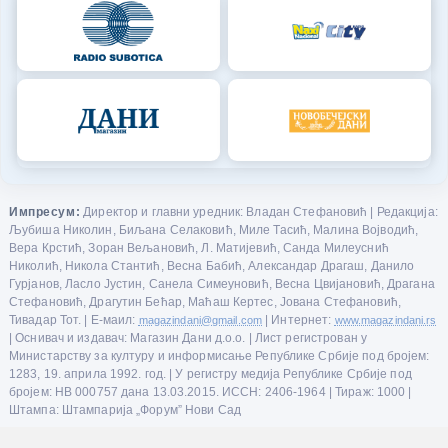
Импресум:
Директор и главни уредник: Владан Стефановић | Редакција:
Љубиша Николин, Биљана Селаковић, Миле Тасић, Малина Војводић,
Вера Крстић, Зоран Вељановић, Л. Матијевић, Санда Милеуснић
Николић, Никола Стантић, Весна Бабић, Александар Драгаш, Данило
Гурјанов, Ласло Јустин, Санела Симеуновић, Весна Цвијановић, Драгана
Стефановић, Драгутин Бећар, Маћаш Кертес, Јована Стефановић,
Тивадар Тот. | Е-маил:
magazindani@gmail.com
| Интернет:
www.magazindani.rs
| Оснивач и издавач: Магазин Дани д.о.о. | Лист регистрован у
Министарству за културу и информисање Републике Србије под бројем:
1283, 19. априла 1992. год. | У регистру медија Републике Србије под
бројем: НВ 000757 дана 13.03.2015. ИССН: 2406-1964 | Тираж: 1000 |
Штампа: Штампарија „Форум” Нови Сад