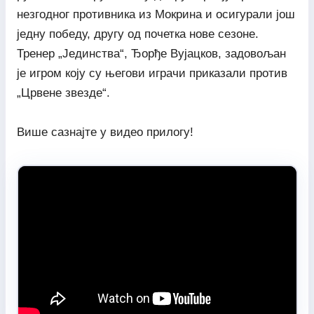
незгодног противника из Мокрина и осигурали још
једну победу, другу од почетка нове сезоне.
Тренер „Јединства“, Ђорђе Вујацков, задовољан
је игром коју су његови играчи приказали против
„Црвене звезде“.
Више сазнајте у видео прилогу!