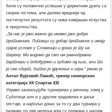
били су половично успешни у директном дуелу са
својим гостима, али далеко вредније од
постигнутих резултата су нова хокејашка искуства
и пријатељства.
„За нас је јако важно да имамо јако добре
противнике. Липовци су добар противник и имају
сјајне услове у Словенији и доказ је ту на
терену. Ми видимо да смо им равноправни
партнери и побеђујемо и губимо од њих, али то
је све спорт, битно је дружење и игра.“ рекао је
Антал Вујковић Ламић, тренер сениорских
категорија ХК Спартак ЕВ
Управо захваљујући турнирима у региону, хокеј у
Суботици али и у другим градовима и даље
опстаје, а најбољи доказ за то су два турнира у
размаку од две недеље која су одржана у нашем