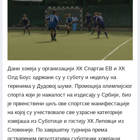
Дани хокеја у организацији ХК Спартак ЕВ и ХК
Олд Боyс одржани су у суботу и недељу на
теренима у Дудовој шуми. Промоција олимпијског
спорта који је нажалост на издисају у Србији, био
је првенствени циљ ове спортске манифестације
на којој су учествовале све узрасне категорије
хокејаша из Суботице и гостију ХК Липовци из
Словеније. По завршетку турнира према
оствареним резултатима суботички хокејаши