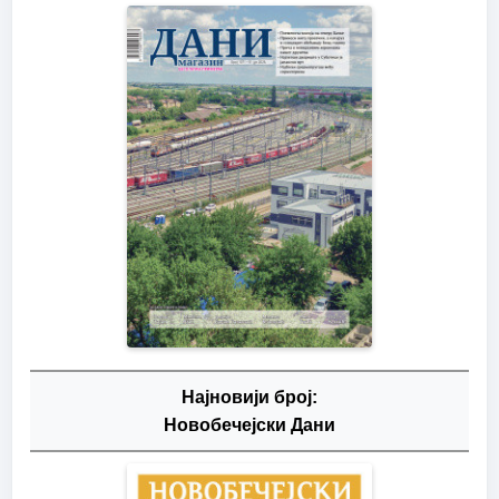
Најновији број:
Новобечејски Дани