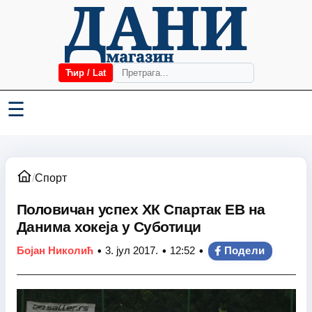
Ћир / Lat
☰
/
Спорт
Половичан успех ХК Спартак ЕВ на
Данима хокеја у Суботици
•
•
•
Бојан Николић
3. јул 2017.
12:52
Подели