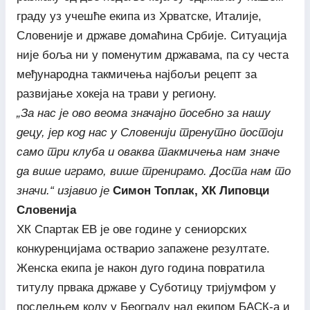
граду уз учешће екипа из Хрватске, Италије,
Словеније и државе домаћина Србије. Ситуација
није боља ни у поменутим државама, па су честа
међународна такмичења најбољи рецепт за
развијање хокеја на трави у региону.
„За нас је ово веома значајно посебно за нашу
децу, јер код нас у Словенији тренутно постоји
само три клуба и оваква такмичења нам значе
да више играмо, више тренирамо. Доста нам то
значи.“ изјавио је
Симон Топлак, ХК Липовци
Словенија
ХК Спартак ЕВ је ове године у сениорских
конкуренцијама остварио запажене резултате.
Женска екипа је након дуго година повратила
титулу првака државе у Суботицу тријумфом у
последњем колу у Београду над екипом БАСК-а и