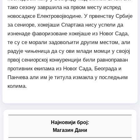
тако сезону завршила на првом месту испред
новосадксе Електровојводине. У првенству Србије
за сениоре, хокејаши Спартака нису успели да
изненаде фаворизоване хокејаше из Новог Сада,
те су се морали задовољити другим местом, али
радује чињеница да су ови млади момци у својој
првој сениорској конкуренцији били равноправан
противник екипама из Новог Сада, Београда и
Панчева али им је титула измакла у последњим
колима.
Најновији број:
Магазин Дани