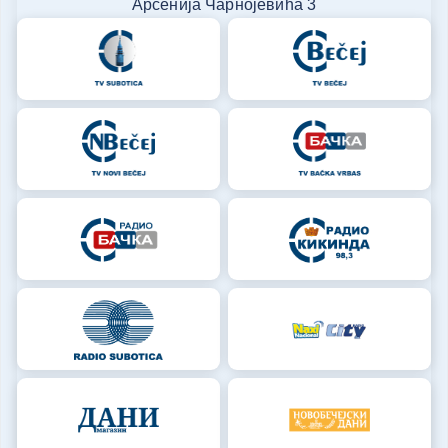
Арсенија Чарнојевића 3