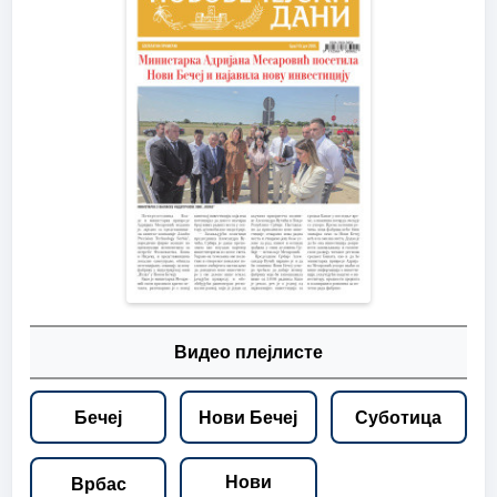
Видео плејлисте
Бечеј
Нови Бечеј
Суботица
Нови
Врбас