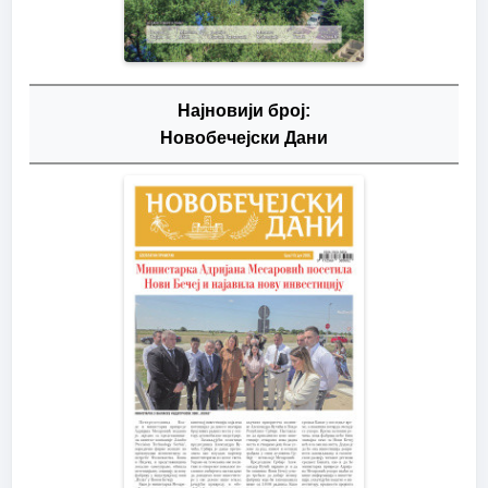
Најновији број:
Новобечејски Дани