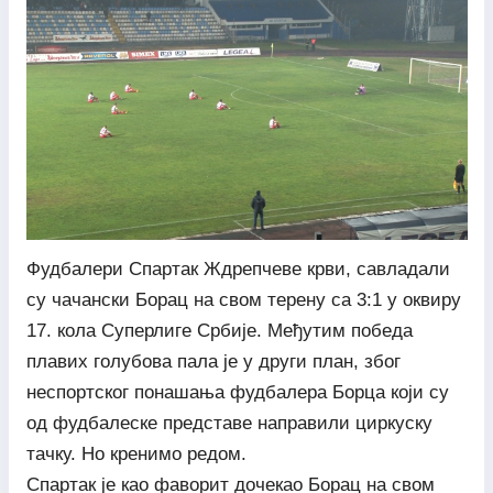
Фудбалери Спартак Ждрепчеве крви, савладали
су чачански Борац на свом терену са 3:1 у оквиру
17. кола Суперлиге Србије. Међутим победа
плавих голубова пала је у други план, због
неспортског понашања фудбалера Борца који су
од фудбалеске представе направили циркуску
тачку. Но кренимо редом.
Спартак је као фаворит дочекао Борац на свом