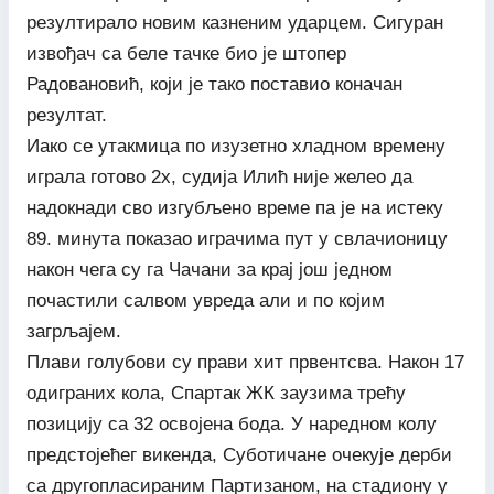
резултирало новим казненим ударцем. Сигуран
извођач са беле тачке био је штопер
Радовановић, који је тако поставио коначан
резултат.
Иако се утакмица по изузетно хладном времену
играла готово 2х, судија Илић није желео да
надокнади сво изгубљено време па је на истеку
89. минута показао играчима пут у свлачионицу
након чега су га Чачани за крај још једном
почастили салвом увреда али и по којим
загрљајем.
Плави голубови су прави хит првентсва. Након 17
одиграних кола, Спартак ЖК заузима трећу
позицију са 32 освојена бода. У наредном колу
предстојећег викенда, Суботичане очекује дерби
са другопласираним Партизаном, на стадиону у