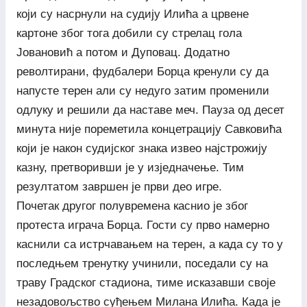
који су насрнули на судију Илића а црвене
картоне због тога добили су стрелац гола
Јовановић а потом и Дуповац. Додатно
револтирани, фудбалери Борца кренули су да
напусте терен али су недуго затим променили
одлуку и решили да наставе меч. Пауза од десет
минута није пореметила концетрацију Савковића
који је након судијског знака извео најстрожију
казну, претворивши је у изједначење. Тим
резултатом завршен је први део игре.
Почетак другог полувремена каснио је због
протеста играча Борца. Гости су прво намерно
каснили са истрчавањем на терен, а када су то у
последњем тренутку учинили, поседали су на
траву Градског стадиона, тиме исказавши своје
незадовољство суђењем Милана Илића. Када је