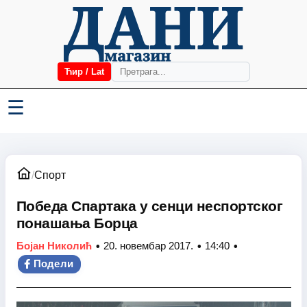
Ћир / Lat
☰
/
Спорт
Победа Спартака у сенци неспортског
понашања Борца
•
•
•
Бојан Николић
20. новембар 2017.
14:40
Подели