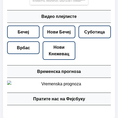
Видео плејлисте
Бечеј
Нови Бечеј
Суботица
Нови
Врбас
Кнежевац
Временска прогноза
Пратите нас на Фејсбуку