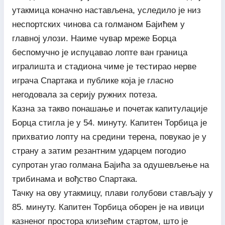
утакмица коначно настављена, уследило је низ
неспортских чинова са голманом Бајићем у
главној улози. Наиме чувар мреже Борца
беспомучно је испуцавао лопте ван граница
игралишта и стадиона чиме је тестирао нерве
играча Спартака и публике која је гласно
негодовала за серију ружних потеза.
Казна за такво понашање и почетак капитулације
Борца стигла је у 54. минуту. Капитен Торбица је
прихватио лопту на средини терена, повукао је у
страну а затим резантним ударцем погодио
супротан угао голмана Бајића за одушевљење на
трибинама и вођство Спартака.
Тачку на ову утакмицу, плави голубови стављају у
85. минуту. Капитен Торбица оборен је на ивици
казненог простора клизећим стартом, што је