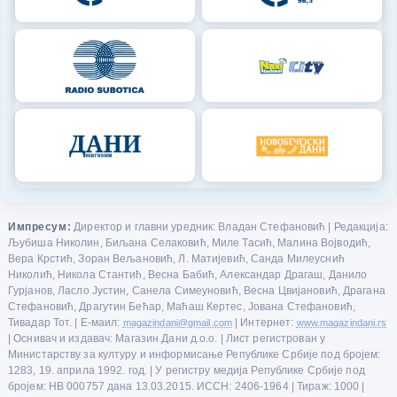
Импресум:
Директор и главни уредник: Владан Стефановић | Редакција:
Љубиша Николин, Биљана Селаковић, Миле Тасић, Малина Војводић,
Вера Крстић, Зоран Вељановић, Л. Матијевић, Санда Милеуснић
Николић, Никола Стантић, Весна Бабић, Александар Драгаш, Данило
Гурјанов, Ласло Јустин, Санела Симеуновић, Весна Цвијановић, Драгана
Стефановић, Драгутин Бећар, Маћаш Кертес, Јована Стефановић,
Тивадар Тот. | Е-маил:
magazindani@gmail.com
| Интернет:
www.magazindani.rs
| Оснивач и издавач: Магазин Дани д.о.о. | Лист регистрован у
Министарству за културу и информисање Републике Србије под бројем:
1283, 19. априла 1992. год. | У регистру медија Републике Србије под
бројем: НВ 000757 дана 13.03.2015. ИССН: 2406-1964 | Тираж: 1000 |