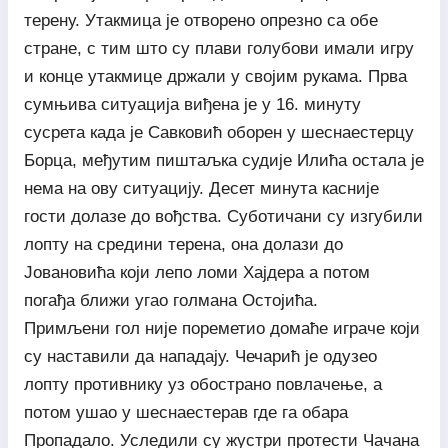
терену. Утакмица је отворено опрезно са обе
стране, с тим што су плави голубови имали игру
и конце утакмице држали у својим рукама. Прва
сумњива ситуација виђена је у 16. минуту
сусрета када је Савковић оборен у шеснаестерцу
Борца, међутим пиштаљка судије Илића остала је
нема на ову ситуацију. Десет минута касније
гости долазе до вођства. Суботичани су изгубили
лопту на средини терена, она долази до
Јовановића који лепо ломи Хајдера а потом
погађа ближи угао голмана Остојића.
Примљени гол није пореметио домаће играче који
су наставили да нападају. Чечарић је одузео
лопту противнику уз обострано повлачење, а
потом ушао у шеснаестерав где га обара
Пропадало. Уследили су жустри протести Чачана