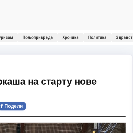
уризам
Пољопривреда
Хроника
Политика
Здравст
каша на старту нове
Подели