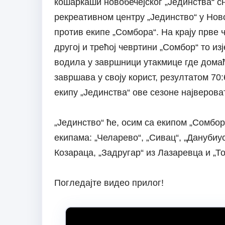
кошаркаши новобечејског „Јединства“ с
рекреативном центру „Јединство“ у Ново
против екипе „Сомбора“. На крају прве ч
другој и трећој чевртини „Сомбор“ то и
водила у завршници утакмице где домаћ
завршава у своју корист, резултатом 7
екипу „Јединства“ ове сезоне највероват
„Јединство“ ће, осим са екипом „Сомбор
екипама: „Челарево“, „Сивац“, „Данубиус
Козараца, „Задругар“ из Лазаревца и „Т
Погледајте видео прилог!