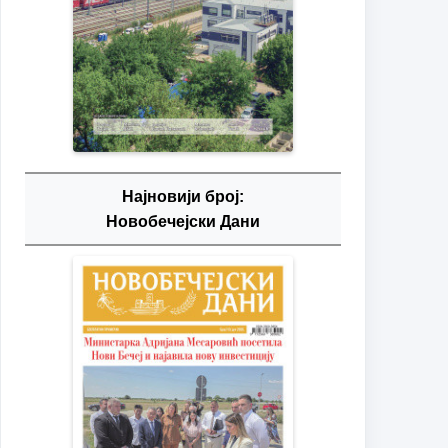
Најновији број:
Новобечејски Дани