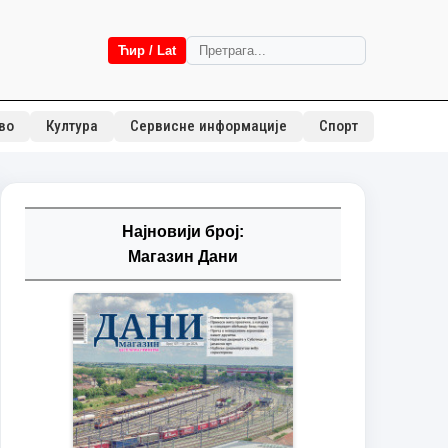
Ћир / Lat
во
Култура
Сервисне информације
Спорт
Најновији број:
Магазин Дани