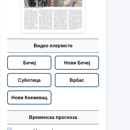
Видео плејлисте
Бечеј
Нови Бечеј
Суботица
Врбас
Нови Кнежевац
Временска прогноза