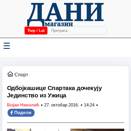
Ћир / Lat
☰
/
Спорт
Одбојкашице Спартака дочекују
Јединство из Ужица
•
•
•
Бојан Николић
27. октобар 2016.
14:24
Подели