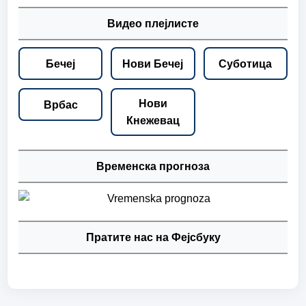
Видео плејлисте
Бечеј
Нови Бечеј
Суботица
Нови
Врбас
Кнежевац
Временска прогноза
Пратите нас на Фејсбуку