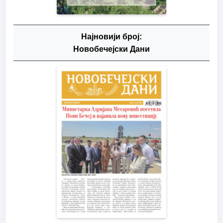
Најновији број:
Новобечејски Дани