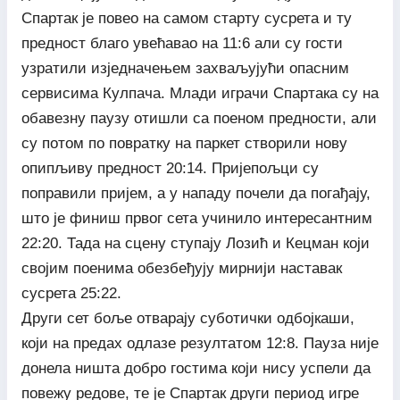
Спартак је повео на самом старту сусрета и ту
предност благо увећавао на 11:6 али су гости
узратили изједначењем захваљујући опасним
сервисима Кулпача. Млади играчи Спартака су на
обавезну паузу отишли са поеном предности, али
су потом по повратку на паркет створили нову
опипљиву предност 20:14. Пријепољци су
поправили пријем, а у нападу почели да погађају,
што је финиш првог сета учинило интересантним
22:20. Тада на сцену ступају Лозић и Кецман који
својим поенима обезбеђују мирнији наставак
сусрета 25:22.
Други сет боље отварају суботички одбојкаши,
који на предах одлазе резултатом 12:8. Пауза није
донела ништа добро гостима који нису успели да
повежу редове, те је Спартак други период игре