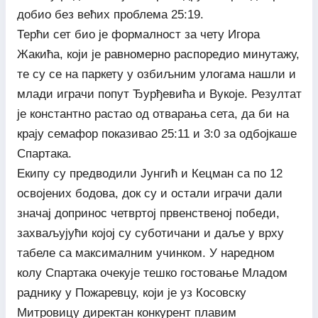
добио без већих проблема 25:19.
Терћи сет био је формалност за чету Игора
Жакића, који је равномерно распоредио минутажу,
те су се на паркету у озбиљним улогама нашли и
млади играчи попут Ђурђевића и Вукоје. Резултат
је константно растао од отварања сета, да би на
крају семафор показивао 25:11 и 3:0 за одбојкаше
Спартака.
Екипу су предводили Јунгић и Кецман са по 12
освојених бодова, док су и остали играчи дали
значај допринос четвртој првенственој победи,
захваљујући којој су суботичани и даље у врху
табеле са максималним учинком. У наредном
колу Спартака очекује тешко гостовање Младом
раднику у Пожаревцу, који је уз Косовску
Митровицу директан конкурент плавим