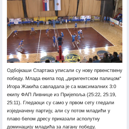
Одбојкаши Спартака уписали су нову првенствену
победу. Млада екипа под „диригентском палицом“
Игора Жакића савладала је са максималних 3:0
екипу ФАП Ливнице из Пријепоља (25:22, 25:19,
25:11). Гледаоци су само у првом сету гледали
изједначену партију, али су потом младићи у
плаво белом дресу приказали асполутну
доминацију младића за лагану победу.