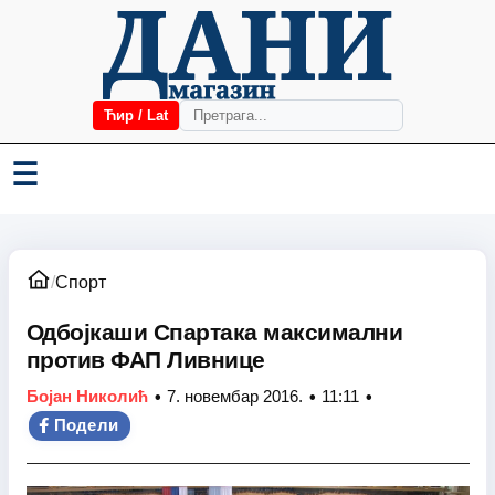
Ћир / Lat
☰
/
Спорт
Одбојкаши Спартака максимални
против ФАП Ливнице
•
•
•
Бојан Николић
7. новембар 2016.
11:11
Подели