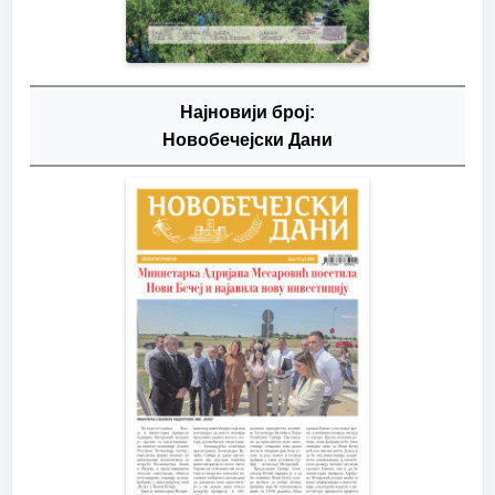
Најновији број:
Новобечејски Дани