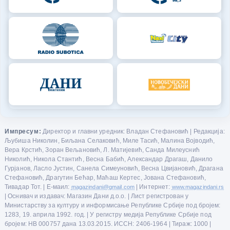
Импресум:
Директор и главни уредник: Владан Стефановић | Редакција:
Љубиша Николин, Биљана Селаковић, Миле Тасић, Малина Војводић,
Вера Крстић, Зоран Вељановић, Л. Матијевић, Санда Милеуснић
Николић, Никола Стантић, Весна Бабић, Александар Драгаш, Данило
Гурјанов, Ласло Јустин, Санела Симеуновић, Весна Цвијановић, Драгана
Стефановић, Драгутин Бећар, Маћаш Кертес, Јована Стефановић,
Тивадар Тот. | Е-маил:
magazindani@gmail.com
| Интернет:
www.magazindani.rs
| Оснивач и издавач: Магазин Дани д.о.о. | Лист регистрован у
Министарству за културу и информисање Републике Србије под бројем:
1283, 19. априла 1992. год. | У регистру медија Републике Србије под
бројем: НВ 000757 дана 13.03.2015. ИССН: 2406-1964 | Тираж: 1000 |