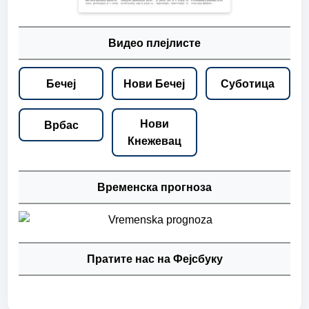
Видео плејлисте
Бечеј
Нови Бечеј
Суботица
Нови
Врбас
Кнежевац
Временска прогноза
Пратите нас на Фејсбуку