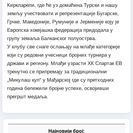
Киркларели, где ће уз домаћина Турски и нашу
земљу учествовати и репрезентације Бугарске,
Грчке, Македоније, Румуније и Јерменије коју је
Европска хокејашка федерација придодала у
групу земаља Балканског полуострва.
У клубу све снаге ослањају на млађе категорије
који су редовни учесници бројних турнира у
држави и региону. Млађи узрасти ХК Спартак ЕВ
тренутно се припремају за традиционални
„Микулаш куп“ у Мађарској где су претходних
година бележили бројне успехе, освојивши
прегршт медаља.
Најновији број: