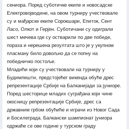
сениора. Поред суботичке екипе и новосадске
Електровојводине, на овом турниру учествовале
су и мађарске екипе Сорокшари, Епиток, Сент
Ласо, Олкот и Герјен. Суботичани су одиграли
шест мечева где су остварили по две победе,
пораза и нерешена резултата што је у укупном
пласману било довољно да се попну на
победничко постоље.
Младићи који су учествовали на турниру у
Будимпешти, предстојећег викенда обуће дрес
репрезентације Србије на Балканијади за јуниоре.
Поред шесторице младих суграђана који чине
окосницу репрезентације Србије, дрес са
државним грбом обућиће и играчи из Новог Сада
и Босилеграда. Балкански шампионат јуниора
одржаће се ове године у турском граду