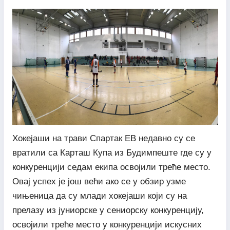
Хокејаши на трави Спартак ЕВ недавно су се
вратили са Карташ Купа из Будимпеште где су у
конкуренцији седам екипа освојили треће место.
Овај успех је још већи ако се у обзир узме
чињеница да су млади хокејаши који су на
прелазу из јуниорске у сениорску конкуренцију,
освојили треће место у конкуренцији искусних