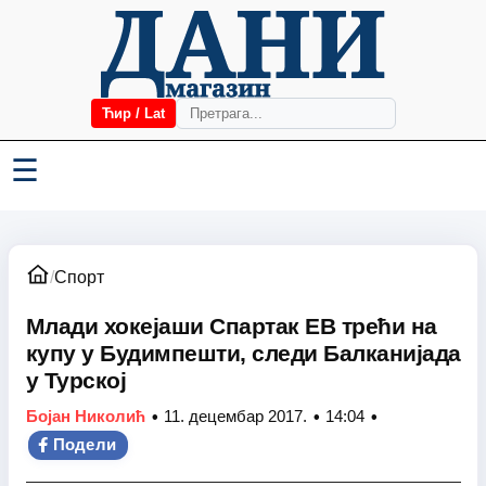
Ћир / Lat
☰
/
Спорт
Млади хокејаши Спартак ЕВ трећи на
купу у Будимпешти, следи Балканијада
у Турској
•
•
•
Бојан Николић
11. децембар 2017.
14:04
Подели