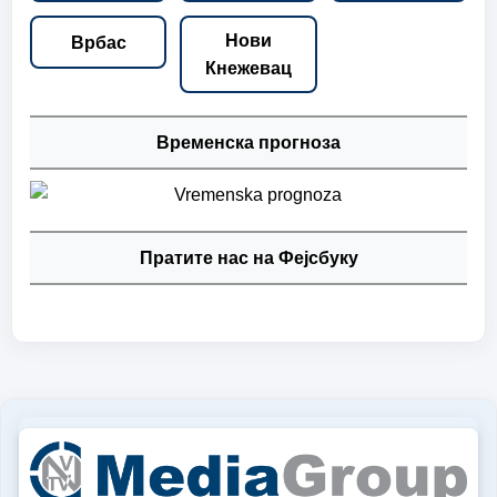
Нови
Врбас
Кнежевац
Временска прогноза
Пратите нас на Фејсбуку