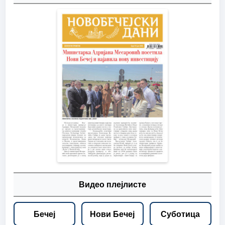
Видео плејлисте
Бечеј
Нови Бечеј
Суботица