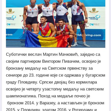
Суботички веслач Мартин Мачковић, заједно са
својим партнером Виктором Пивачем, освојио је
бронзану медаљу на Светском првенству за
сениоре до 23. године које се одржава у бугарском
граду Пловдиву. Српски двојац без кормилара
освојио је четврту узастопну медаљу на светским
шампионатима. Поход на медаље почео је
бронзом 2014. у Варазеу, а настављен је бронзом
2015. у Пловдиву, златом 2016. у Ротердаму и