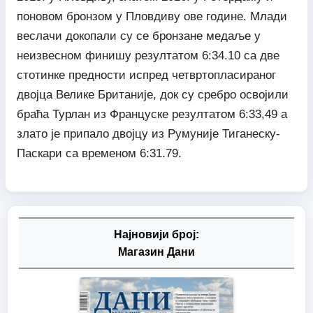
поновом бронзом у Пловдиву ове године. Млади
веслачи докопали су се бронзане медаље у
неизвесном финишу резултатом 6:34.10 са две
стотинке предности испред четвртопласираног
двојца Велике Британије, док су сребро освојили
браћа Турлан из Француске резултатом 6:33,49 а
злато је припало двојцу из Румуније Тиганеску-
Паскари са временом 6:31.79.
Најновији број:
Магазин Дани