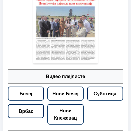
Видео плејлисте
Бечеј
Нови Бечеј
Суботица
Нови
Врбас
Кнежевац