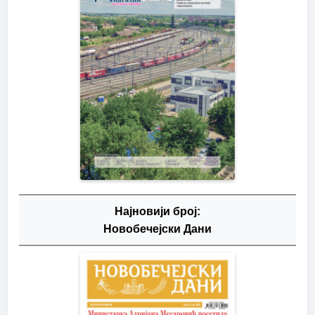
Најновији број:
Новобечејски Дани