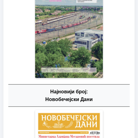
Најновији број:
Новобечејски Дани