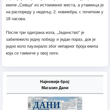
екипе „Сивца“ из истоименог места, а утакмица је
на распореду у недељу, 2. новембра, с почетком у
18 часова.
После три одиграна кола, „Јединство“ је
забележило једну победу и један пораз, док је
једно коло паузирало због непарног броја екипа
која се такмиче у овој лиги.
Најновији број:
Магазин Дани