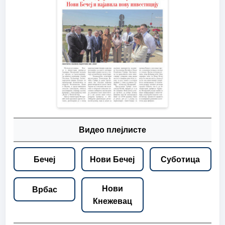
Видео плејлисте
Бечеј
Нови Бечеј
Суботица
Нови
Врбас
Кнежевац