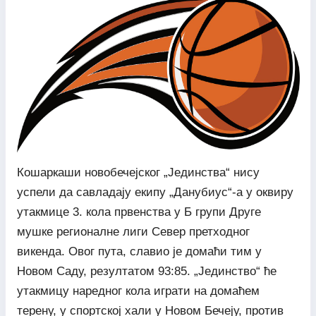
Кошаркаши новобечејског „Јединства“ нису
успели да савладају екипу „Данубиус“-а у оквиру
утакмице 3. кола првенства у Б групи Друге
мушке регионалне лиги Север претходног
викенда. Овог пута, славио је домаћи тим у
Новом Саду, резултатом 93:85. „Јединство“ ће
утакмицу наредног кола играти на домаћем
терену, у спортској хали у Новом Бечеју, против