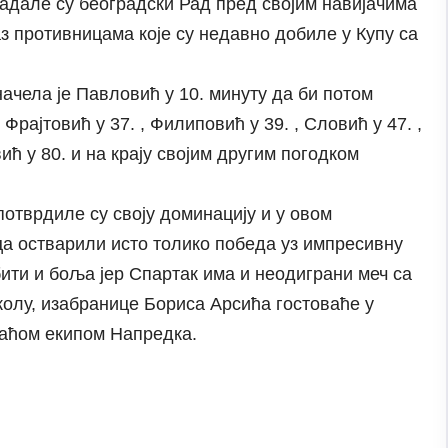
адале су београдски Рад пред својим навијачима
з противницама које су недавно добиле у Купу са
ачела је Павловић у 10. минуту да би потом
Фрајтовић у 37. , Филиповић у 39. , Словић у 47. ,
вић у 80. и на крају својим другим погодком
отврдиле су своју доминацију и у овом
ца остварили исто толико победа уз импресивну
 бити и боља јер Спартак има и неодиграни меч са
олу, изабранице Бориса Арсића гостоваће у
маћом екипом Напредка.