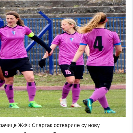
играчице ЖФК Спартак оствариле су нову