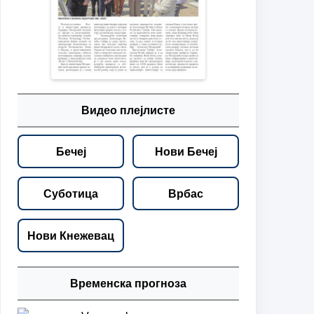
Видео плејлисте
Бечеј
Нови Бечеј
Суботица
Врбас
Нови Кнежевац
Временска прогноза