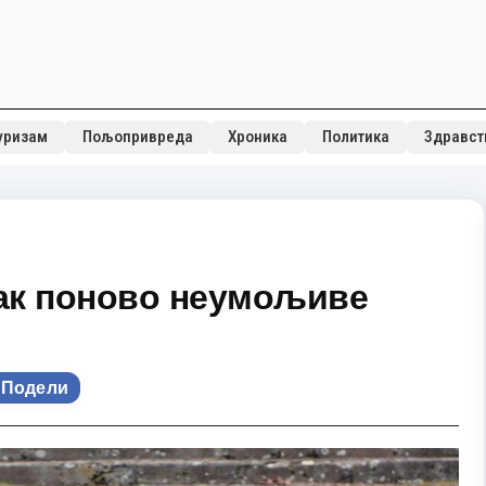
уризам
Пољопривреда
Хроника
Политика
Здравст
ак поново неумољиве
Подели