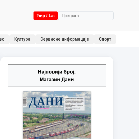
Ћир / Lat
во
Култура
Сервисне информације
Спорт
Најновији број:
Магазин Дани