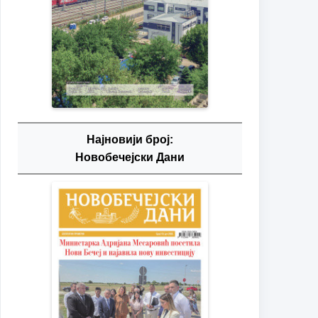
Најновији број:
Новобечејски Дани