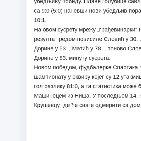
убедљиву победу. Плаве голубице савл
са 9:0 (5:0) наневши нови убедљив пора
10:1.
На овом сусрету мрежу „грађевинарки“ н
резултат редом повисиле Словић у 30. , 
Дорине у 53. , Матић у 78. , поново Сло
Дорине у 83. минуту сусрета.
Новом победом, фудбалерке Спартака п
шампионату у оквиру којег су 12 утакми
гол разлику 81:0, а та статистика може
Машинецем из Ниша. У последњем 14. к
Крушевцу где ће снаге одмерити са до