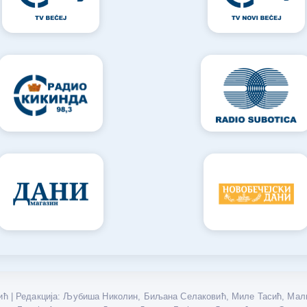
ћ | Редакција: Љубиша Николин, Биљана Селаковић, Миле Тасић, Мали