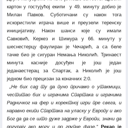
картон у гостујућој екипи у 49. минуту добио је
Милан Павков. Суботичани су након тога
искористили играча више и преузели теренску
иницијативу. Након шанси које су имали
Савковић, Керкез и Шимура у 66. минуту у
шеснестерцу фаулиран је Чечарић, а са беле
тачке био је сигуран Немања Николић. Тринаест
минута касније досуђен је још један
једанаестерац за Спартак, а Николић је још
једном био прецизан за коначних 2:0.
„Не бих сад ту да пуно причамо о утакмици,
честитао бих и играчима Спартака и играчима
Радничког на фер и коректној игри пре свега, и
наравно екипи Спартака на уласку у Европу и ако
Бог да да се што дуже задрже у Европи, значи да
догурају ако могу и до групне фазе.“
Рекао је