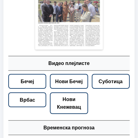
Видео плејлисте
Бечеј
Нови Бечеј
Суботица
Нови
Врбас
Кнежевац
Временска прогноза