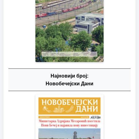
Најновији број:
Новобечејски Дани