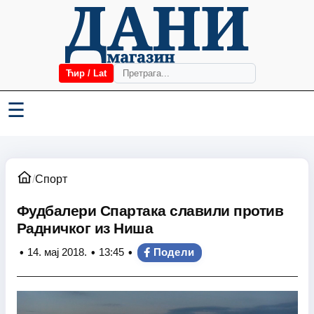
Ћир / Lat
☰
/
Спорт
Фудбалери Спартака славили против
Радничког из Ниша
•
•
•
14. мај 2018.
13:45
Подели