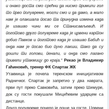
и онако доста смо срећни да нисмо примили гол
то прво полувреме, могли смо и да дамо, а мало
нам је олакшала посао та принудна измена када
је изашао чини ми се Станисављевић. И
поготово друго полувреме када је црвени картон
добио Павков и поготово када је изашао Бабић и
онда нам је посао био пуно лакши, тако да су
дошли ти голови, пенали, и онда смо лагано
привели утакмицу до краја.“
Рекао је Владимир
Гаћиновић, тренер ФК Спартак ЖК
Утакмица је почела теренском иницијативом
Радничког. Спартак је запретио у два наврата,
први пут преко Савковића, затим преко Шимуре,
док су гости покушали Мицићевим ударцем са
дистанце.
Друго полувреме почело је лоше за госте. Црвени