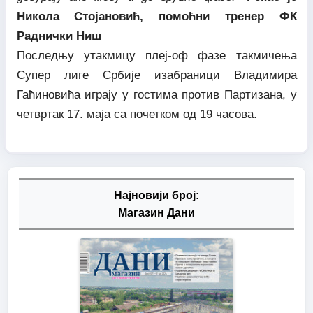
Никола Стојановић, помоћни тренер ФК
Раднички Ниш
Последњу утакмицу плеј-оф фазе такмичења
Супер лиге Србије изабраници Владимира
Гаћиновића играју у гостима против Партизана, у
четвртак 17. маја са почетком од 19 часова.
Најновији број:
Магазин Дани