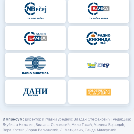
Импресум:
Директор и главни уредник: Владан Стефановић | Редакција:
Љубиша Николин, Биљана Селаковић, Миле Тасић, Малина Војводић,
Вера Крстић, Зоран Вељановић, Л. Матијевић, Санда Милеуснић