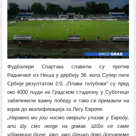
Фудбалери Спартака славили су против
Радничког из Ниша у дербију 36. кола Супер лиге
Србије резултатом 2:0. „Плави голубови“ су пред
око 4000 људи на Градском стадиону у Суботици
забележили важну победу и тако се примакли на
корак до квалификација за Лигу Европе.
„Наравно ми још нисмо оверили улазак у Европу,
али ту смо негде на домак. Што се саме
утакмице тиче, јако, јако тешко прво полувреме