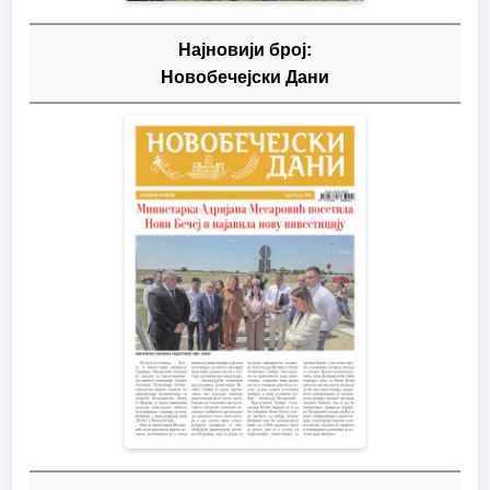
Најновији број:
Новобечејски Дани