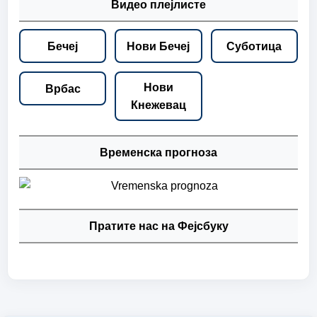
Видео плејлисте
Бечеј
Нови Бечеј
Суботица
Нови
Врбас
Кнежевац
Временска прогноза
Пратите нас на Фејсбуку