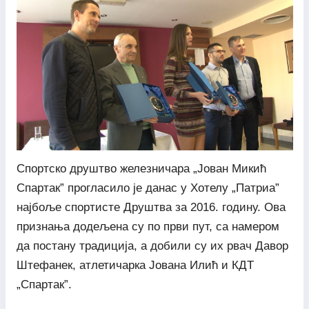
Спортско друштво железничара „Јован Микић
Спартак” прогласило је данас у Хотелу „Патриа”
најбоље спортисте Друштва за 2016. годину. Ова
признања додељена су по први пут, са намером
да постану традиција, а добили су их рвач Давор
Штефанек, атлетичарка Јована Илић и КДТ
„Спартак”.