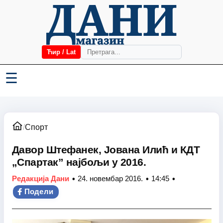
Ћир / Lat
☰
/
Спорт
Давор Штефанек, Јована Илић и КДТ
„Спартак” најбољи у 2016.
•
•
•
Редакција Дани
24. новембар 2016.
14:45
Подели