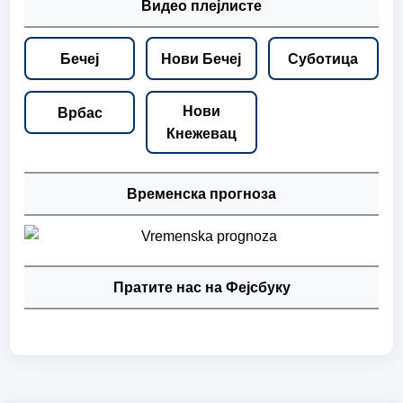
Видео плејлисте
Бечеј
Нови Бечеј
Суботица
Нови
Врбас
Кнежевац
Временска прогноза
Пратите нас на Фејсбуку