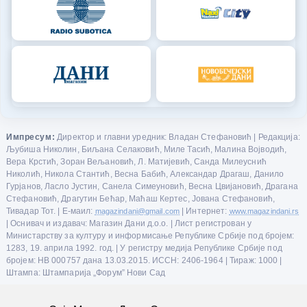
Импресум:
Директор и главни уредник: Владан Стефановић | Редакција:
Љубиша Николин, Биљана Селаковић, Миле Тасић, Малина Војводић,
Вера Крстић, Зоран Вељановић, Л. Матијевић, Санда Милеуснић
Николић, Никола Стантић, Весна Бабић, Александар Драгаш, Данило
Гурјанов, Ласло Јустин, Санела Симеуновић, Весна Цвијановић, Драгана
Стефановић, Драгутин Бећар, Маћаш Кертес, Јована Стефановић,
Тивадар Тот. | Е-маил:
magazindani@gmail.com
| Интернет:
www.magazindani.rs
| Оснивач и издавач: Магазин Дани д.о.о. | Лист регистрован у
Министарству за културу и информисање Републике Србије под бројем:
1283, 19. априла 1992. год. | У регистру медија Републике Србије под
бројем: НВ 000757 дана 13.03.2015. ИССН: 2406-1964 | Тираж: 1000 |
Штампа: Штампарија „Форум” Нови Сад