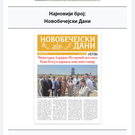
Најновији број:
Новобечејски Дани