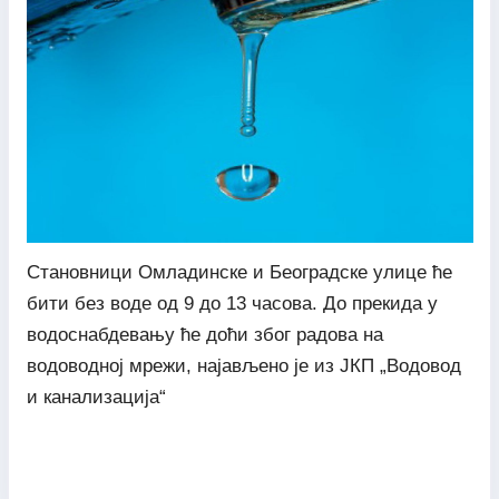
Становници Омладинске и Београдске улице ће
бити без воде од 9 до 13 часова. До прекида у
водоснабдевању ће доћи због радова на
водоводној мрежи, најављено је из ЈКП „Водовод
и канализација“