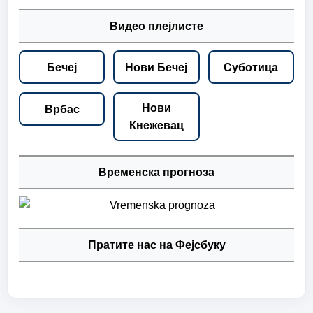
Видео плејлисте
Бечеј
Нови Бечеј
Суботица
Нови
Врбас
Кнежевац
Временска прогноза
Пратите нас на Фејсбуку