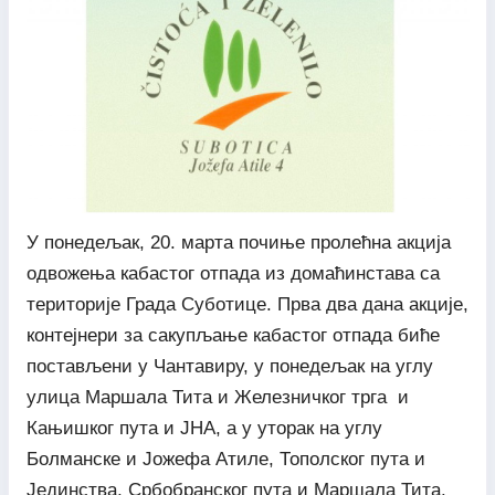
У понедељак, 20. марта почиње пролећна акција
одвожења кабастог отпада из домаћинстава са
територије Града Суботице. Прва два дана акције,
контејнери за сакупљање кабастог отпада биће
постављени у Чантавиру, у понедељак на углу
улица Маршала Тита и Железничког трга и
Кањишког пута и ЈНА, а у уторак на углу
Болманске и Јожефа Атиле, Тополског пута и
Јединства, Србобранског пута и Маршала Тита.