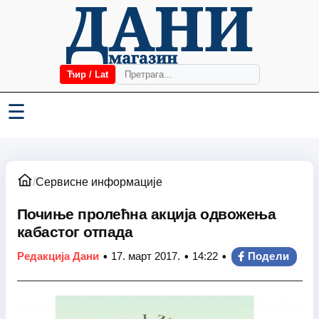
Ћир / Lat
☰
/
Сервисне информације
Почиње пролећна акција одвожења
кабастог отпада
•
•
•
Редакција Дани
17. март 2017.
14:22
Подели