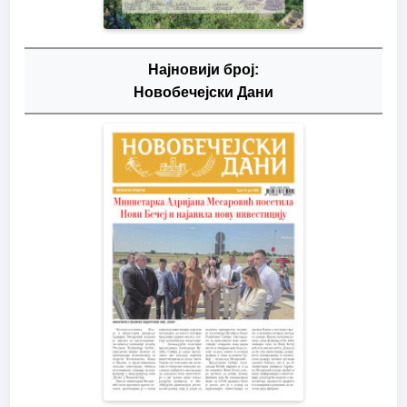
Најновији број:
Новобечејски Дани