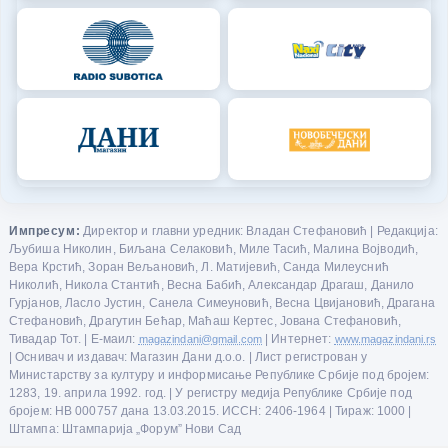
Импресум:
Директор и главни уредник: Владан Стефановић | Редакција:
Љубиша Николин, Биљана Селаковић, Миле Тасић, Малина Војводић,
Вера Крстић, Зоран Вељановић, Л. Матијевић, Санда Милеуснић
Николић, Никола Стантић, Весна Бабић, Александар Драгаш, Данило
Гурјанов, Ласло Јустин, Санела Симеуновић, Весна Цвијановић, Драгана
Стефановић, Драгутин Бећар, Маћаш Кертес, Јована Стефановић,
Тивадар Тот. | Е-маил:
magazindani@gmail.com
| Интернет:
www.magazindani.rs
| Оснивач и издавач: Магазин Дани д.о.о. | Лист регистрован у
Министарству за културу и информисање Републике Србије под бројем:
1283, 19. априла 1992. год. | У регистру медија Републике Србије под
бројем: НВ 000757 дана 13.03.2015. ИССН: 2406-1964 | Тираж: 1000 |
Штампа: Штампарија „Форум” Нови Сад