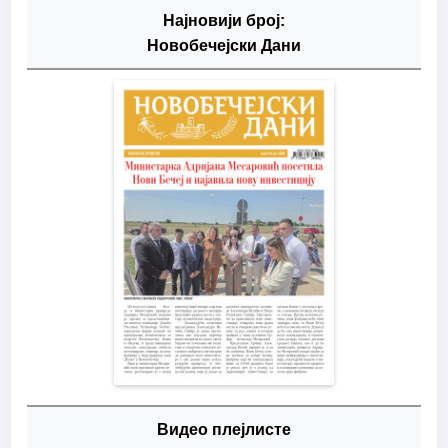
Најновији број:
Новобечејски Дани
Видео плејлисте