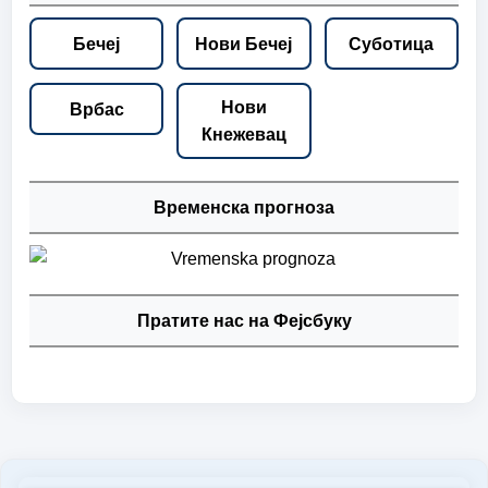
Бечеј
Нови Бечеј
Суботица
Нови
Врбас
Кнежевац
Временска прогноза
Пратите нас на Фејсбуку