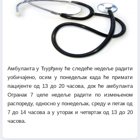
Амбуланта у Ђурђину ће следеће недеље радити
уобичајено, осим у понедељак када ће примати
пацијенте од 13 до 20 часова, док ће амбуланта
Огранак 7 целе недеље радити по измењеном
распореду, односно у понедељак, среду и петак од
7 до 14 часова а у уторак и четвртак од 13 до 20
часова.