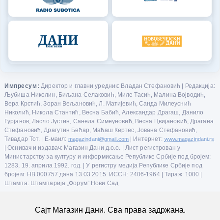
Импресум:
Директор и главни уредник: Владан Стефановић | Редакција:
Љубиша Николин, Биљана Селаковић, Миле Тасић, Малина Војводић,
Вера Крстић, Зоран Вељановић, Л. Матијевић, Санда Милеуснић
Николић, Никола Стантић, Весна Бабић, Александар Драгаш, Данило
Гурјанов, Ласло Јустин, Санела Симеуновић, Весна Цвијановић, Драгана
Стефановић, Драгутин Бећар, Маћаш Кертес, Јована Стефановић,
Тивадар Тот. | Е-маил:
magazindani@gmail.com
| Интернет:
www.magazindani.rs
| Оснивач и издавач: Магазин Дани д.о.о. | Лист регистрован у
Министарству за културу и информисање Републике Србије под бројем:
1283, 19. априла 1992. год. | У регистру медија Републике Србије под
бројем: НВ 000757 дана 13.03.2015. ИССН: 2406-1964 | Тираж: 1000 |
Штампа: Штампарија „Форум” Нови Сад
Сајт Магазин Дани. Сва права задржана.