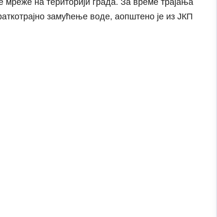
 мреже на територији града. За време трајања
раткотрајно замућење воде, аопштено је из ЈКП