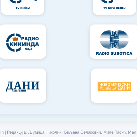
ћ | Редакција: Љубиша Николин, Биљана Селаковић, Миле Тасић, Мали