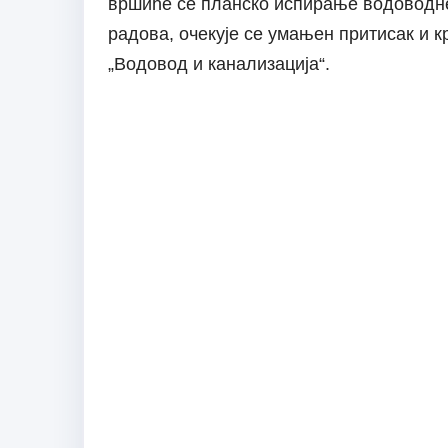
вршиће се планско испирање водоводне
радова, очекује се умањен притисак и к
„Водовод и канализација“.