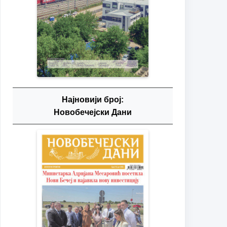
Најновији број:
Новобечејски Дани