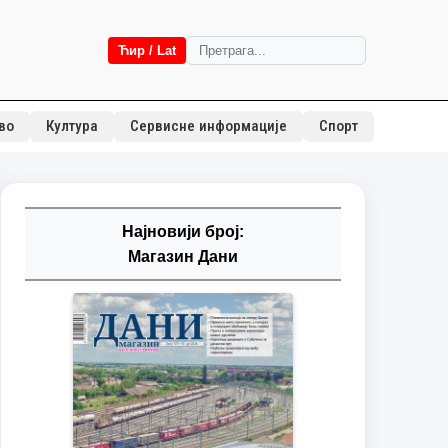
Ћир / Lat
во
Култура
Сервисне информације
Спорт
Најновији број:
Магазин Дани