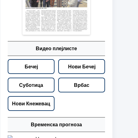
Видео плејлисте
Бечеј
Нови Бечеј
Суботица
Врбас
Нови Кнежевац
Временска прогноза