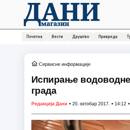
Почетна
Вести
Друштво
Привреда
Т
/
Сервисне информације
Испирање водоводне 
града
•
•
•
Редакција Дани
20. октобар 2017.
14:12