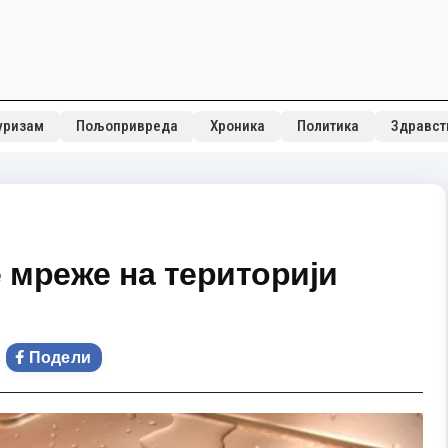
уризам
Пољопривреда
Хроника
Политика
Здравст
мреже на територији
Подели