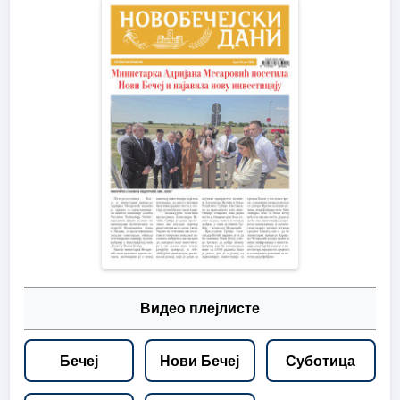
Видео плејлисте
Бечеј
Нови Бечеј
Суботица