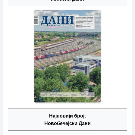
Најновији број:
Новобечејски Дани