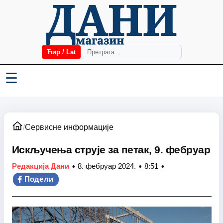
Ћир / Lat
☰
/
Сервисне информације
Искључења струје за петак, 9. фебруар
•
•
•
Редакција Дани
8. фебруар 2024.
8:51
Подели