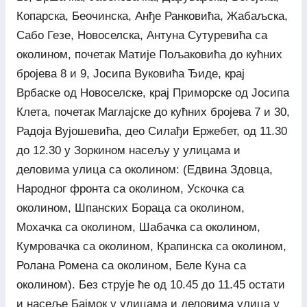
Копарска, Беочинска, Анђе Ранковића, Жабаљска,
Сабо Гезе, Новоселска, Антуна Сутуревића са
околином, почетак Матије Пољаковића до кућних
бројева 8 и 9, Јосипа Вуковића Ђиде, крај
Врбаске од Новоселске, крај Приморске од Јосипа
Клета, почетак Маглајске до кућних бројева 7 и 30,
Радоја Вујошевића, део Силађи Ержебет, од 11.30
до 12.30 у Зоркином насељу у улицама и
деловима улица са околином: (Едвина Здовца,
Народног фронта са околином, Ускочка са
околином, Шпанских Бораца са околином,
Мохачка са околином, Шабачка са околином,
Кумровачка са околином, Крапинска са околином,
Ролана Ромена са околином, Беле Куна са
околином). Без струје ће од 10.45 до 11.45 остати
и насеље Бајмок у улицама и деловима улица у