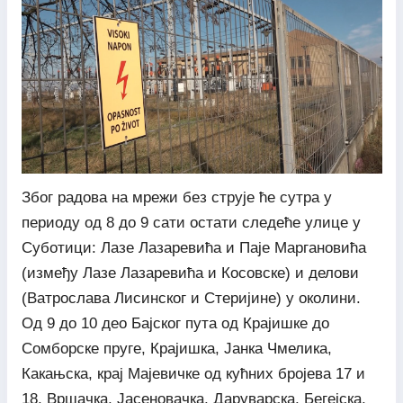
Због радова на мрежи без струје ће сутра у
периоду од 8 до 9 сати остати следеће улице у
Суботици: Лазе Лазаревића и Паје Маргановића
(између Лазе Лазаревића и Косовске) и делови
(Ватрослава Лисинског и Стеријине) у околини.
Од 9 до 10 део Бајског пута од Крајишке до
Сомборске пруге, Крајишка, Јанка Чмелика,
Какањска, крај Мајевичке од кућних бројева 17 и
18, Вршачка, Јасеновачка, Даруварска, Бегејска,