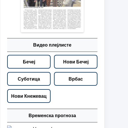
Видео плејлисте
Бечеј
Нови Бечеј
Суботица
Врбас
Нови Кнежевац
Временска прогноза