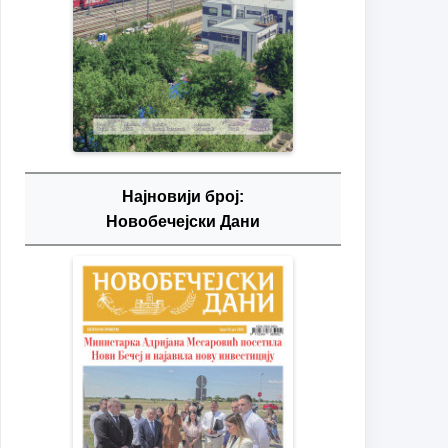
Најновији број:
Новобечејски Дани