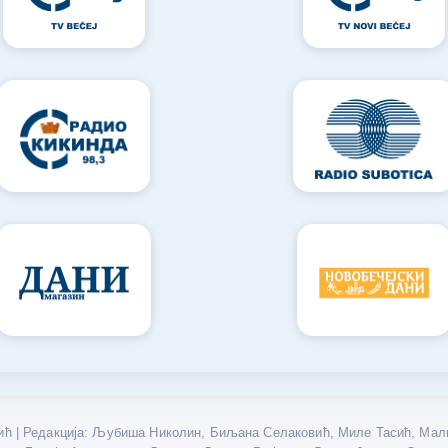
ћ | Редакција: Љубиша Николин, Биљана Селаковић, Миле Тасић, Мали