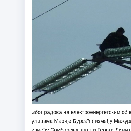
Због радова на електроенергетским објек
улицама Марије Бурсаћ ( између Мажур
између Сомборског пута и Георги Димит