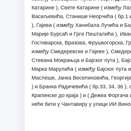
Катарине ), Свете Катарине ( између Л
Васиљевића, Станише Неорчића ( бр.1 и
), Гајева ( између Ханибала Лучића и Ба
Марије Бурсаћ и Грге Пешталића ), Ив
Гостиварска, Вразова, Фрушкогорска, Гр
између Смедеревске и Гајеве ), Смедер
Стевана Мокрањца и Бајског пута ), Бајс
Марка Марулића ( између Бајског пута и
Маслеше, Јанка Веселиновића, Георгија
) и Бранка Радичевића ( бр.33, 34, 36 )
Крапинске до краја ) и ( Дежеа Форгача 
неће бити у Чантавиру у улици ИИ Вино