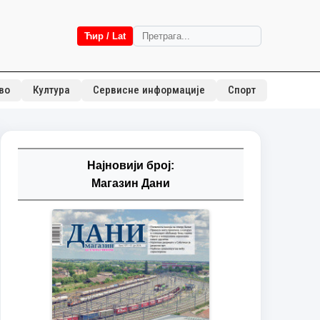
Ћир / Lat
во
Култура
Сервисне информације
Спорт
Најновији број:
Магазин Дани