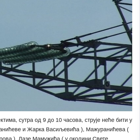
тима, сутра од 9 до 10 часова, струје неће бити у
анићеве и Жарка Васиљевића ), Мажуранићева (
рова ), Лазе Мамужића ( у околини Свете