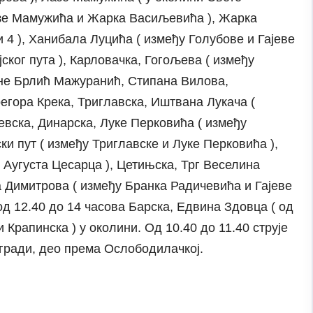
азе Мамужића и Жарка Васиљевића ), Жарка
 4 ), Ханибала Луцића ( између Голубове и Гајеве
јског пута ), Карловачка, Гогољева ( између
ане Брлић Мажуранић, Стипана Вилова,
егора Крека, Триглавска, Иштвана Лукача (
евска, Динарска, Луке Перковића ( између
ки пут ( између Триглавске и Луке Перковића ),
 Аугуста Цесарца ), Цетињска, Трг Веселина
 Димитрова ( између Бранка Радичевића и Гајеве
, од 12.40 до 14 часова Барска, Едвина Здовца ( од
и Крапинска ) у околини. Од 10.40 до 11.40 струје
гради, део према Ослободилачкој.