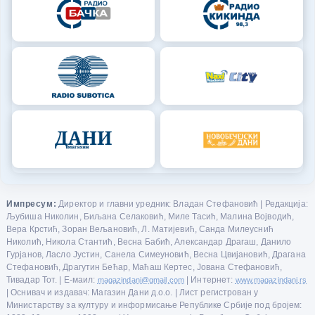
Импресум:
Директор и главни уредник: Владан Стефановић | Редакција:
Љубиша Николин, Биљана Селаковић, Миле Тасић, Малина Војводић,
Вера Крстић, Зоран Вељановић, Л. Матијевић, Санда Милеуснић
Николић, Никола Стантић, Весна Бабић, Александар Драгаш, Данило
Гурјанов, Ласло Јустин, Санела Симеуновић, Весна Цвијановић, Драгана
Стефановић, Драгутин Бећар, Маћаш Кертес, Јована Стефановић,
Тивадар Тот. | Е-маил:
magazindani@gmail.com
| Интернет:
www.magazindani.rs
| Оснивач и издавач: Магазин Дани д.о.о. | Лист регистрован у
Министарству за културу и информисање Републике Србије под бројем: