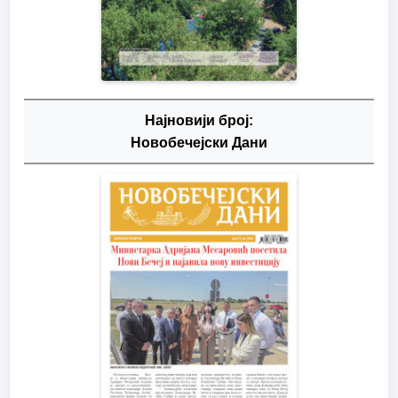
Најновији број:
Новобечејски Дани