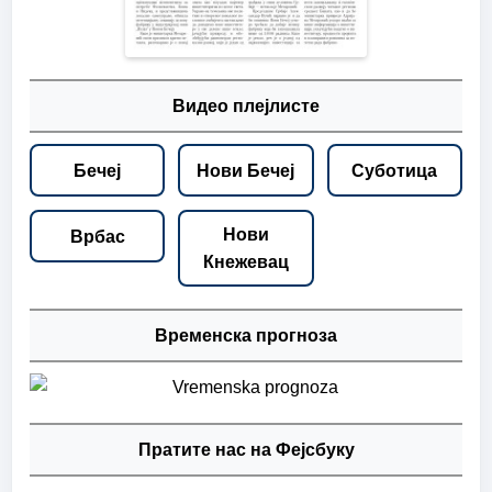
Видео плејлисте
Бечеј
Нови Бечеј
Суботица
Нови
Врбас
Кнежевац
Временска прогноза
Пратите нас на Фејсбуку