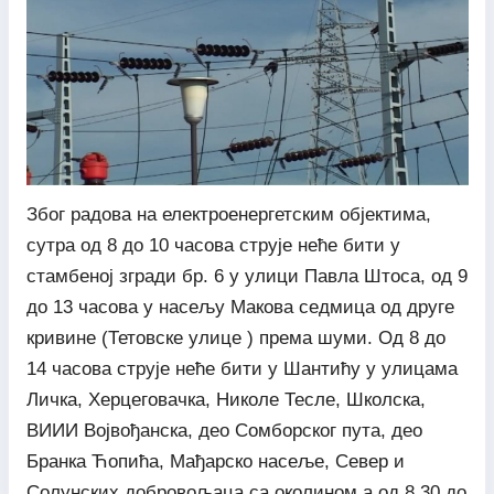
Због радова на електроенергетским објектима,
сутра од 8 до 10 часова струје неће бити у
стамбеној згради бр. 6 у улици Павла Штоса, од 9
до 13 часова у насељу Макова седмица од друге
кривине (Тетовске улице ) према шуми. Од 8 до
14 часова струје неће бити у Шантићу у улицама
Личка, Херцеговачка, Николе Тесле, Школска,
ВИИИ Војвођанска, део Сомборског пута, део
Бранка Ћопића, Мађарско насеље, Север и
Солунских добровољаца са околином а од 8.30 до