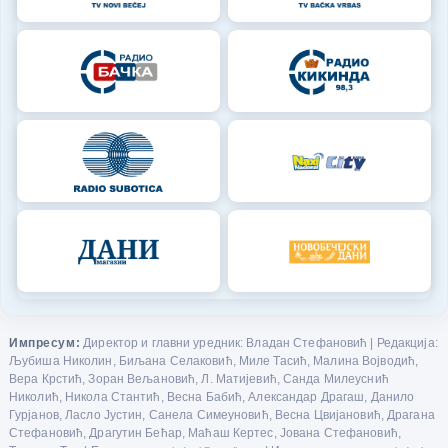
Импресум:
Директор и главни уредник: Владан Стефановић | Редакција:
Љубиша Николин, Биљана Селаковић, Миле Тасић, Малина Војводић,
Вера Крстић, Зоран Вељановић, Л. Матијевић, Санда Милеуснић
Николић, Никола Стантић, Весна Бабић, Александар Драгаш, Данило
Гурјанов, Ласло Јустин, Санела Симеуновић, Весна Цвијановић, Драгана
Стефановић, Драгутин Бећар, Маћаш Кертес, Јована Стефановић,