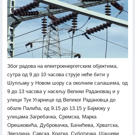
Због радова на електроенергетским објектима,
сутра од 9 до 10 часова струје неће бити у
Шупљаку у Новом шору са околним салашима, од
9 до 13 часова у насељу Велики Радановац и у
улици Тук Угарнице од Великог Радановца до
обале Палића, од 9.15 до 13.15 у Бајмоку у
улицама Загребачка, Сремска, Марка
Орешковића, Дубровачка, Бачићева, Хрватска,
Звездина, Савска, Кратка, Суботичка, Шашеви