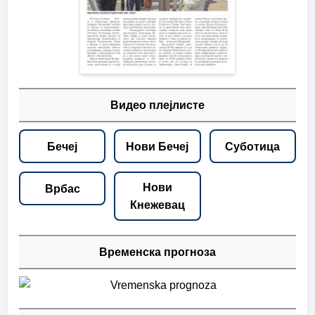
Видео плејлисте
Бечеј
Нови Бечеј
Суботица
Нови
Врбас
Кнежевац
Временска прогноза