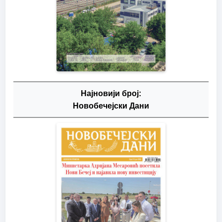
Најновији број:
Новобечејски Дани