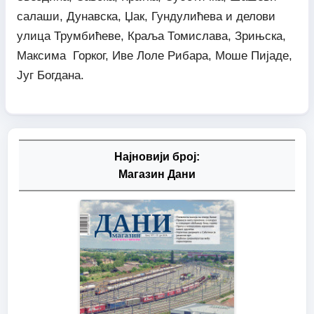
салаши, Дунавска, Џак, Гундулићева и делови
улица Трумбићеве, Краља Томислава, Зрињска,
Максима Горког, Иве Лоле Рибара, Моше Пијаде,
Југ Богдана.
Најновији број:
Магазин Дани